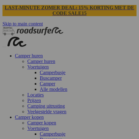
LAST-MINUTE ZOMER DEAL: 15% KORTING MET DE
CODE SALE15
Skip to main content
Camper huren
Camper huren
Voertuigen
Camperbusje
Buscamper
Camper
Alle modellen
Locaties
Prijzen
Camping uitrusting
Veelgestelde vragen
Camper kopen
Camper kopen
Voertuigen
Camperbusje