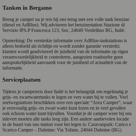
Tanken in Bergamo
Breng je camper na je reis bij ons terug met een volle tank benzine
(diesel en AdBlue). Wij adviseren het benzinestation Stazione di
Servizio IPS.P Francesca 123, Snc, 24049 Verdellino BG, Italië.
Opmerking: De verstrekte informatie over AdBlue-tankstations is
alleen bedoeld als richtlijn en wordt zonder garantie verstrekt;
klanten wordt geadviseerd de juistheid van de informatie op eigen
verantwoordelijkheid te controleren, aangezien roadsurfer geen
aansprakelijkheid aanvaardt voor de juistheid of actualiteit van de
informatie.
Serviceplaatsen
Tijdens je camperreis door Italië is het belangrijk om regelmatig je
grijs- en zwartwatertanks te legen en vers water bij te vullen. Veel
snelwegstations beschikken over een speciale “Area Camper”, waar
je eenvoudig grijs- en zwart water kunt lozen en in veel gevallen
ook schoon water kunt bijvullen. Voordat je de camper weer bij ons
inlevert moeten alle tanks leeg zijn. Een andere aanbevolen locatie
in de buurt van ons station voor het legen is: Caravanpark: Carico e
Scarico Camper – Dalmine: Via Tofane, 24044 Dalmine (BG)