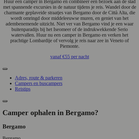
Huur een camper in Bergamo en combineer een bezoek aan de stad
met spannende excursies in de natuur tijdens je reis. Wandel door de
charmante geplaveide straatjes van Bergamo door de Città Alta, die
wordt omringd door middeleeuwse muren, en geniet van het
adembenemende uitzicht. Niet ver van Bergamo vind je een waar
buitenparadijs bij het Iseomeer of de indrukwekkende Serio
watervallen. Huur nu een camper in Bergamo en verken het
prachtige Lombardije of vervolg je reis naar zee in Veneto of
Piemonte.
vanaf
€55
per nacht
Adres, route & parkeren
Campers en buscampers
Reistips
Camper ophalen in Bergamo?
Bergamo
Bergamo