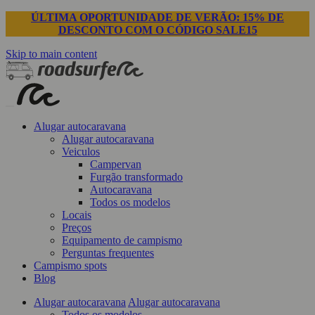
ÚLTIMA OPORTUNIDADE DE VERÃO: 15% DE
DESCONTO COM O CÓDIGO SALE15
Skip to main content
Alugar autocaravana
Alugar autocaravana
Veiculos
Campervan
Furgão transformado
Autocaravana
Todos os modelos
Locais
Preços
Equipamento de campismo
Perguntas frequentes
Campismo spots
Blog
Alugar autocaravana
Alugar autocaravana
Todos os modelos