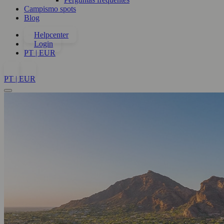
Campismo spots
Blog
Helpcenter
Login
PT | EUR
PT | EUR