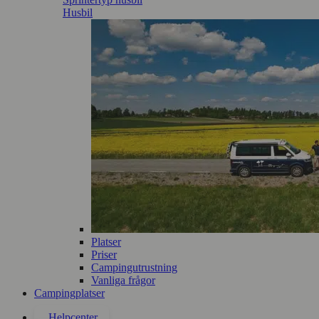
Husbil
Platser
Priser
Campingutrustning
Vanliga frågor
Campingplatser
Helpcenter