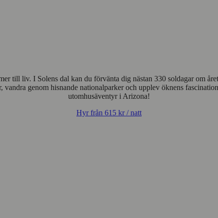
 till liv. I Solens dal kan du förvänta dig nästan 330 soldagar om åre
 vandra genom hisnande nationalparker och upplev öknens fascination på
utomhusäventyr i Arizona!
Hyr från
615 kr
/ natt