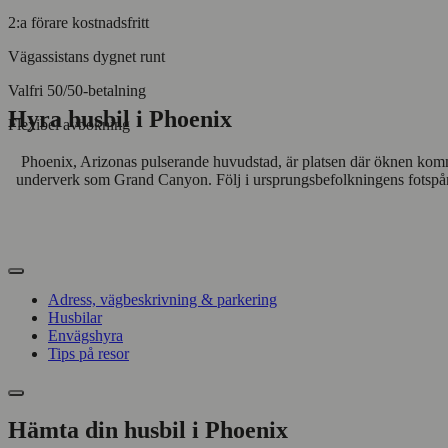
2:a förare kostnadsfritt
Vägassistans dygnet runt
Valfri 50/50-betalning
Hyra husbil i Phoenix
Flexibel avbokning
Phoenix, Arizonas pulserande huvudstad, är platsen där öknen kommer
underverk som Grand Canyon. Följ i ursprungsbefolkningens fotspår,
Adress, vägbeskrivning & parkering
Husbilar
Envägshyra
Tips på resor
Hämta din husbil i Phoenix