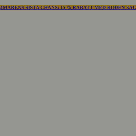
MMARENS SISTA CHANS: 15 % RABATT MED KODEN SAL