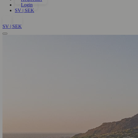
Login
SV | SEK
SV | SEK