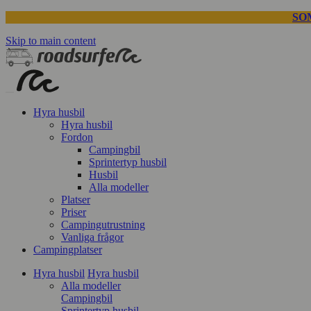
SO
Skip to main content
Hyra husbil
Hyra husbil
Fordon
Campingbil
Sprintertyp husbil
Husbil
Alla modeller
Platser
Priser
Campingutrustning
Vanliga frågor
Campingplatser
Hyra husbil
Hyra husbil
Alla modeller
Campingbil
Sprintertyp husbil