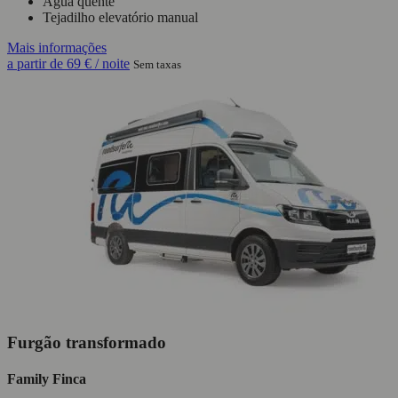
Água quente
Tejadilho elevatório manual
Mais informações
a partir de
69 €
/ noite
Sem taxas
Furgão transformado
Family Finca