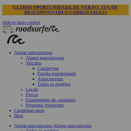
ÚLTIMA OPORTUNIDADE DE VERÃO: 15% DE
DESCONTO COM O CÓDIGO SALE15
Skip to main content
Alugar autocaravana
Alugar autocaravana
Veiculos
Campervan
Furgão transformado
Autocaravana
Todos os modelos
Locais
Preços
Equipamento de campismo
Perguntas frequentes
Campismo spots
Blog
Alugar autocaravana
Alugar autocaravana
Todos os modelos