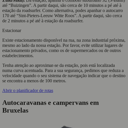
Zuid/Midi):
Da estação, apanha o comboio suburbano S2 (S-Bahn)
até “Buizingen”. A partir daqui, são cerca de 10 minutos a pé até à
estação da roadsurfer. Como alternativa, podes apanhar o autocarro
170 até “Sint-Pieters-Leeuw Witte Roos”. A partir daqui, são cerca
de 2 minutos a pé até à estação da roadsurfer.
Estacionar
Existe estacionamento disponível na rua, na zona industrial próxima,
mesmo ao lado da nossa estação. Por favor, evite utilizar lugares de
estacionamento privados, como os de supermercados ou de outros
estabelecimentos.
Tenha atenção ao aproximar-se da estação, pois está localizada
numa curva acentuada. Para a sua segurança, pedimos que reduza a
velocidade quando o seu sistema de navegação indicar que o destino
se encontra a menos de 100 metros.
Abrir o planificador de rotas
Autocaravanas e campervans em
Bruxelas