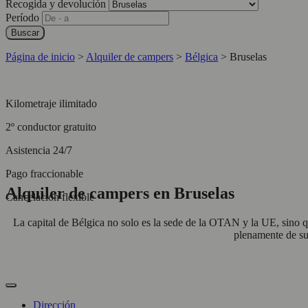
Recogida y devolución
Período
Buscar
Página de inicio
>
Alquiler de campers
>
Bélgica
>
Bruselas
Kilometraje ilimitado
2º conductor gratuito
Asistencia 24/7
Pago fraccionable
Alquiler de campers en Bruselas
Cancelación flexible
La capital de Bélgica no solo es la sede de la OTAN y la UE, sino q
plenamente de su
Dirección