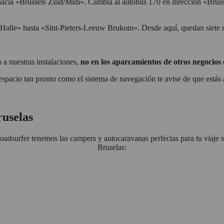
acia «Brussels Zuid/Midi». Cambia al autobús 170 en dirección «Bruss
alle» hasta «Sint-Pieters-Leeuw Brukom». Desde aquí, quedan siete m
o a nuestras instalaciones,
no en los aparcamientos de otros negocios
spacio tan pronto como el sistema de navegación te avise de que estás 
ruselas
oadsurfer tenemos las campers y autocaravanas perfectas para tu viaje 
Bruselas: