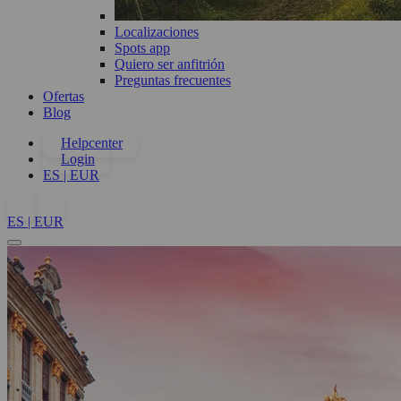
Localizaciones
Spots app
Quiero ser anfitrión
Preguntas frecuentes
Ofertas
Blog
Helpcenter
Login
ES | EUR
ES | EUR