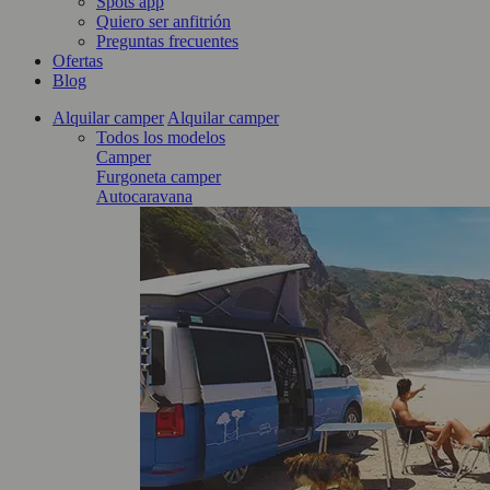
Spots app
Quiero ser anfitrión
Preguntas frecuentes
Ofertas
Blog
Alquilar camper
Alquilar camper
Todos los modelos
Camper
Furgoneta camper
Autocaravana