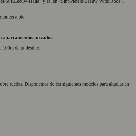
el-St.P.Leeuw-Halle» y sal en «Sint-Pieters-Leeuw Witte Roos».
inutos a pie.
 o aparcamientos privados.
a 100m de tu destino.
sobre ruedas. Disponemos de los siguientes modelos para alquilar en