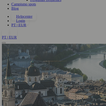
Campismo spots
Blog
Helpcenter
Login
PT | EUR
PT | EUR