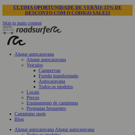
ÚLTIMA OPORTUNIDADE DE VERÃO: 15% DE
DESCONTO COM O CÓDIGO SALE15
Skip to main content
Alugar autocaravana
Alugar autocaravana
Veiculos
Campervan
Furgão transformado
Autocaravana
Todos os modelos
Locais
Preços
Equipamento de campismo
Perguntas frequentes
Campismo spots
Blog
Alugar autocaravana
Alugar autocaravana
Todos os modelos