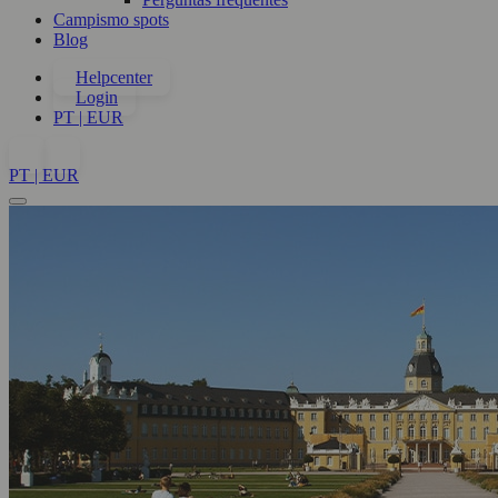
Campismo spots
Blog
Helpcenter
Login
PT | EUR
PT | EUR