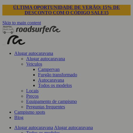
ÚLTIMA OPORTUNIDADE DE VERÃO: 15% DE
DESCONTO COM O CÓDIGO SALE15
Skip to main content
Alugar autocaravana
Alugar autocaravana
Veiculos
Campervan
Furgão transformado
Autocaravana
Todos os modelos
Locais
Preços
Equipamento de campismo
Perguntas frequentes
Campismo spots
Blog
Alugar autocaravana
Alugar autocaravana
Todos os modelos