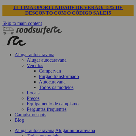
ÚLTIMA OPORTUNIDADE DE VERÃO: 15% DE
DESCONTO COM O CÓDIGO SALE15
Skip to main content
Alugar autocaravana
Alugar autocaravana
Veiculos
Campervan
Furgão transformado
Autocaravana
Todos os modelos
Locais
Preços
Equipamento de campismo
Perguntas frequentes
Campismo spots
Blog
Alugar autocaravana
Alugar autocaravana
Todos os modelos