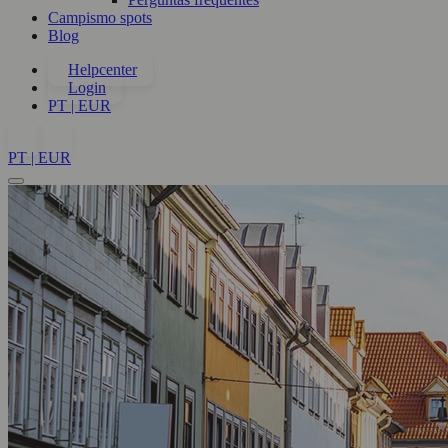
Campismo spots
Blog
Helpcenter
Login
PT | EUR
PT | EUR