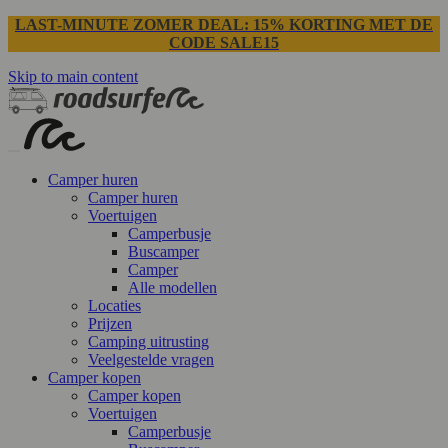
LAST-MINUTE ZOMER DEAL: 15% KORTING MET DE
CODE SALE15
Skip to main content
Camper huren
Camper huren
Voertuigen
Camperbusje
Buscamper
Camper
Alle modellen
Locaties
Prijzen
Camping uitrusting
Veelgestelde vragen
Camper kopen
Camper kopen
Voertuigen
Camperbusje