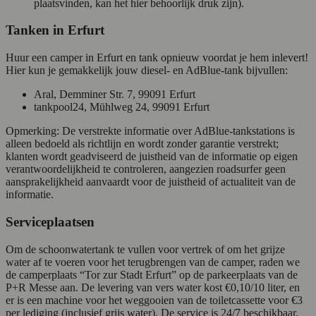
plaatsvinden, kan het hier behoorlijk druk zijn).
Tanken in Erfurt
Huur een camper in Erfurt en tank opnieuw voordat je hem inlevert!
Hier kun je gemakkelijk jouw diesel- en AdBlue-tank bijvullen:
Aral, Demminer Str. 7, 99091 Erfurt
tankpool24, Mühlweg 24, 99091 Erfurt
Opmerking: De verstrekte informatie over AdBlue-tankstations is
alleen bedoeld als richtlijn en wordt zonder garantie verstrekt;
klanten wordt geadviseerd de juistheid van de informatie op eigen
verantwoordelijkheid te controleren, aangezien roadsurfer geen
aansprakelijkheid aanvaardt voor de juistheid of actualiteit van de
informatie.
Serviceplaatsen
Om de schoonwatertank te vullen voor vertrek of om het grijze
water af te voeren voor het terugbrengen van de camper, raden we
de camperplaats “Tor zur Stadt Erfurt” op de parkeerplaats van de
P+R Messe aan. De levering van vers water kost €0,10/10 liter, en
er is een machine voor het weggooien van de toiletcassette voor €3
per lediging (inclusief grijs water). De service is 24/7 beschikbaar.