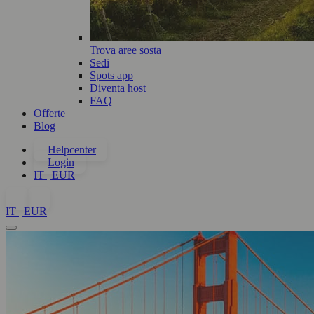
Trova aree sosta
Sedi
Spots app
Diventa host
FAQ
Offerte
Blog
Helpcenter
Login
IT | EUR
IT | EUR