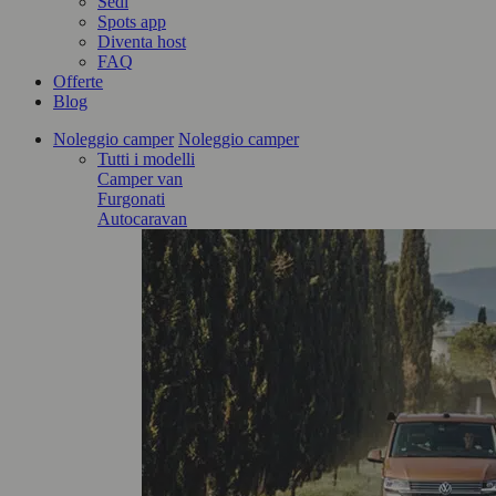
Sedi
Spots app
Diventa host
FAQ
Offerte
Blog
Noleggio camper
Noleggio camper
Tutti i modelli
Camper van
Furgonati
Autocaravan