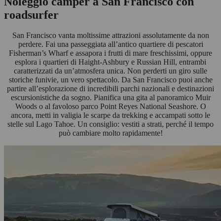
Noleggio camper a San Francisco con
roadsurfer
San Francisco vanta moltissime attrazioni assolutamente da non
perdere. Fai una passeggiata all’antico quartiere di pescatori
Fisherman’s Wharf e assapora i frutti di mare freschissimi, oppure
esplora i quartieri di Haight-Ashbury e Russian Hill, entrambi
caratterizzati da un’atmosfera unica. Non perderti un giro sulle
storiche funivie, un vero spettacolo. Da San Francisco puoi anche
partire all’esplorazione di incredibili parchi nazionali e destinazioni
escursionistiche da sogno. Pianifica una gita al panoramico Muir
Woods o al favoloso parco Point Reyes National Seashore. O
ancora, metti in valigia le scarpe da trekking e accampati sotto le
stelle sul Lago Tahoe. Un consiglio: vestiti a strati, perché il tempo
può cambiare molto rapidamente!