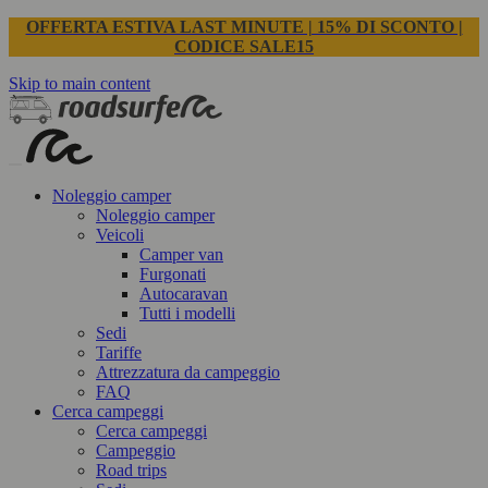
OFFERTA ESTIVA LAST MINUTE | 15% DI SCONTO |
CODICE SALE15
Skip to main content
Noleggio camper
Noleggio camper
Veicoli
Camper van
Furgonati
Autocaravan
Tutti i modelli
Sedi
Tariffe
Attrezzatura da campeggio
FAQ
Cerca campeggi
Cerca campeggi
Campeggio
Road trips