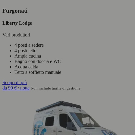
Furgonati
Liberty Lodge
Vari produttori
4 posti a sedere
4 posti letto
Ampia cucina
Bagno con doccia e WC
Acqua calda
Tetto a soffietto manuale
Scopri di più
da
99 €
/ notte
Non include tariffe di gestione