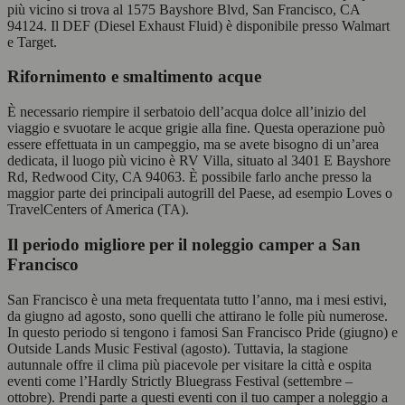
più vicino si trova al 1575 Bayshore Blvd, San Francisco, CA
94124. Il DEF (Diesel Exhaust Fluid) è disponibile presso Walmart
e Target.
Rifornimento e smaltimento acque
È necessario riempire il serbatoio dell’acqua dolce all’inizio del
viaggio e svuotare le acque grigie alla fine. Questa operazione può
essere effettuata in un campeggio, ma se avete bisogno di un’area
dedicata, il luogo più vicino è RV Villa, situato al 3401 E Bayshore
Rd, Redwood City, CA 94063. È possibile farlo anche presso la
maggior parte dei principali autogrill del Paese, ad esempio Loves o
TravelCenters of America (TA).
Il periodo migliore per il noleggio camper a San
Francisco
San Francisco è una meta frequentata tutto l’anno, ma i mesi estivi,
da giugno ad agosto, sono quelli che attirano le folle più numerose.
In questo periodo si tengono i famosi San Francisco Pride (giugno) e
Outside Lands Music Festival (agosto). Tuttavia, la stagione
autunnale offre il clima più piacevole per visitare la città e ospita
eventi come l’Hardly Strictly Bluegrass Festival (settembre –
ottobre). Prendi parte a questi eventi con il tuo camper a noleggio a