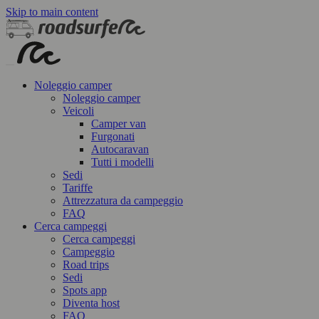
Skip to main content
Noleggio camper
Noleggio camper
Veicoli
Camper van
Furgonati
Autocaravan
Tutti i modelli
Sedi
Tariffe
Attrezzatura da campeggio
FAQ
Cerca campeggi
Cerca campeggi
Campeggio
Road trips
Sedi
Spots app
Diventa host
FAQ