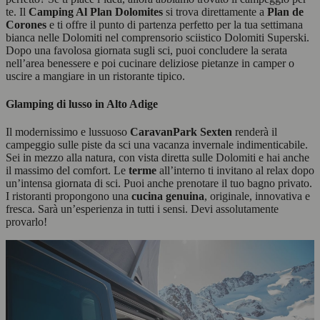
te. Il
Camping Al Plan Dolomites
si trova direttamente a
Plan de
Corones
e ti offre il punto di partenza perfetto per la tua settimana
bianca nelle Dolomiti nel comprensorio sciistico Dolomiti Superski.
Dopo una favolosa giornata sugli sci, puoi concludere la serata
nell’area benessere e poi cucinare deliziose pietanze in camper o
uscire a mangiare in un ristorante tipico.
Glamping di lusso in Alto Adige
Il modernissimo e lussuoso
CaravanPark Sexten
renderà il
campeggio sulle piste da sci una vacanza invernale indimenticabile.
Sei in mezzo alla natura, con vista diretta sulle Dolomiti e hai anche
il massimo del comfort. Le
terme
all’interno ti invitano al relax dopo
un’intensa giornata di sci. Puoi anche prenotare il tuo bagno privato.
I ristoranti propongono una
cucina genuina
, originale, innovativa e
fresca. Sarà un’esperienza in tutti i sensi. Devi assolutamente
provarlo!