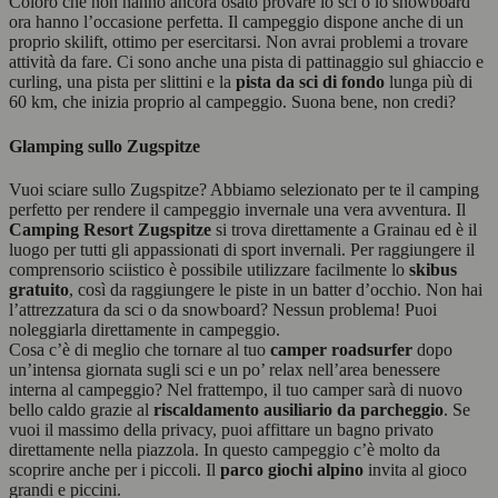
Coloro che non hanno ancora osato provare lo sci o lo snowboard
ora hanno l’occasione perfetta. Il campeggio dispone anche di un
proprio skilift, ottimo per esercitarsi. Non avrai problemi a trovare
attività da fare. Ci sono anche una pista di pattinaggio sul ghiaccio e
curling, una pista per slittini e la
pista da sci di fondo
lunga più di
60 km, che inizia proprio al campeggio. Suona bene, non credi?
Glamping sullo Zugspitze
Vuoi sciare sullo Zugspitze? Abbiamo selezionato per te il camping
perfetto per rendere il campeggio invernale una vera avventura. Il
Camping Resort Zugspitze
si trova direttamente a Grainau ed è il
luogo per tutti gli appassionati di sport invernali. Per raggiungere il
comprensorio sciistico è possibile utilizzare facilmente lo
skibus
gratuito
, così da raggiungere le piste in un batter d’occhio. Non hai
l’attrezzatura da sci o da snowboard? Nessun problema! Puoi
noleggiarla direttamente in campeggio.
Cosa c’è di meglio che tornare al tuo
camper roadsurfer
dopo
un’intensa giornata sugli sci e un po’ relax nell’area benessere
interna al campeggio? Nel frattempo, il tuo camper sarà di nuovo
bello caldo grazie al
riscaldamento ausiliario da parcheggio
. Se
vuoi il massimo della privacy, puoi affittare un bagno privato
direttamente nella piazzola. In questo campeggio c’è molto da
scoprire anche per i piccoli. Il
parco giochi alpino
invita al gioco
grandi e piccini.