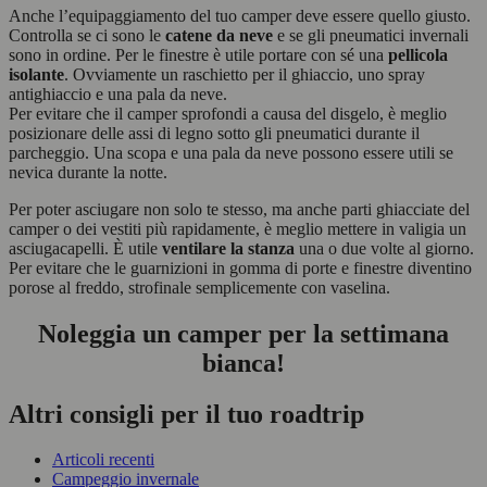
Anche l’equipaggiamento del tuo camper deve essere quello giusto.
Controlla se ci sono le
catene da neve
e se gli pneumatici invernali
sono in ordine. Per le finestre è utile portare con sé una
pellicola
isolante
. Ovviamente un raschietto per il ghiaccio, uno spray
antighiaccio e una pala da neve.
Per evitare che il camper sprofondi a causa del disgelo, è meglio
posizionare delle assi di legno sotto gli pneumatici durante il
parcheggio. Una scopa e una pala da neve possono essere utili se
nevica durante la notte.
Per poter asciugare non solo te stesso, ma anche parti ghiacciate del
camper o dei vestiti più rapidamente, è meglio mettere in valigia un
asciugacapelli. È utile
ventilare la stanza
una o due volte al giorno.
Per evitare che le guarnizioni in gomma di porte e finestre diventino
porose al freddo, strofinale semplicemente con vaselina.
Noleggia un camper per la settimana
bianca!
Altri consigli per il tuo roadtrip
Articoli recenti
Campeggio invernale