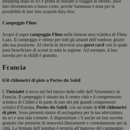
shopping dopo lo sci e prima di iniziare il viaggio di ritorno, puoi
fare rifornimento a basso costo, perché Samnaun è nota per la
possibilità di fare fare acquisti duty-free.
Campeggio Flims
Scopri il super
campeggio Flims
nella famosa area sciistica di Flims
Laax. Il campeggio è ottimo per tutti gli amanti dell’outdoor, grazie
alla sua posizione. Al check-in riceverai una
guest card
con la quale
puoi beneficiare di sconti in tutta la regione. Ad esempio, il bus
navetta per lo skilift è gratuito.
Francia
650 chilometri di piste a Portes du Soleil
L’
Outstalet
si trova nel bel mezzo della valle dell’Abondance in
Francia. Il campeggio è situato tra il centro città e il comprensorio
sciistico di Châtel e fa parte di uno dei più grandi comprensori
sciistici d’Europa,
Portes du Soleil
, con un totale di
650 chilometri
di piste
. Sono presenti stanze di asciugatura per la tua attrezzatura
da sci e una sala comune. A disposizione c’è anche un bus navetta
gratuito che permette di muoversi liberamente e comodamente per la
città. La fermata dell’autobus è proprio all’ingresso del campeggio.