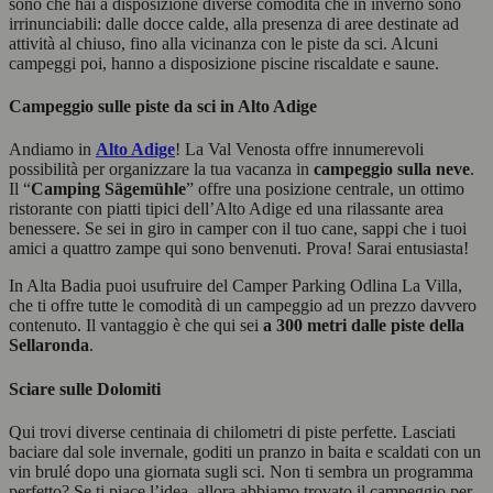
sono che hai a disposizione diverse comodità che in inverno sono
irrinunciabili: dalle docce calde, alla presenza di aree destinate ad
attività al chiuso, fino alla vicinanza con le piste da sci. Alcuni
campeggi poi, hanno a disposizione piscine riscaldate e saune.
Campeggio sulle piste da sci in Alto Adige
Andiamo in
Alto Adige
! La Val Venosta offre innumerevoli
possibilità per organizzare la tua vacanza in
campeggio sulla neve
.
Il “
Camping Sägemühle
” offre una posizione centrale, un ottimo
ristorante con piatti tipici dell’Alto Adige ed una rilassante area
benessere. Se sei in giro in camper con il tuo cane, sappi che i tuoi
amici a quattro zampe qui sono benvenuti. Prova! Sarai entusiasta!
In Alta Badia puoi usufruire del Camper Parking Odlina La Villa,
che ti offre tutte le comodità di un campeggio ad un prezzo davvero
contenuto. Il vantaggio è che qui sei
a 300 metri dalle piste della
Sellaronda
.
Sciare sulle Dolomiti
Qui trovi diverse centinaia di chilometri di piste perfette. Lasciati
baciare dal sole invernale, goditi un pranzo in baita e scaldati con un
vin brulé dopo una giornata sugli sci. Non ti sembra un programma
perfetto? Se ti piace l’idea, allora abbiamo trovato il campeggio per