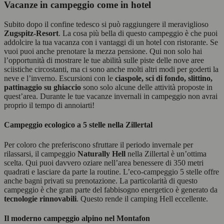
Vacanze in campeggio come in hotel
Subito dopo il confine tedesco si può raggiungere il meraviglioso
Zugspitz-Resort
. La cosa più bella di questo campeggio è che puoi
addolcire la tua vacanza con i vantaggi di un hotel con ristorante. Se
vuoi puoi anche prenotare la mezza pensione. Qui non solo hai
l’opportunità di mostrare le tue abilità sulle piste delle nove aree
sciistiche circostanti, ma ci sono anche molti altri modi per goderti la
neve e l’inverno. Escursioni con le
ciaspole, sci di fondo, slittino,
pattinaggio su ghiaccio
sono solo alcune delle attività proposte in
quest’area. Durante le tue vacanze invernali in campeggio non avrai
proprio il tempo di annoiarti!
Campeggio ecologico a 5 stelle nella Zillertal
Per coloro che preferiscono sfruttare il periodo invernale per
rilassarsi, il campeggio
Naturally Hell
nella Zillertal è un’ottima
scelta. Qui puoi davvero oziare nell’area benessere di 350 metri
quadrati e lasciare da parte la routine. L’eco-campeggio 5 stelle offre
anche bagni privati ​​su prenotazione. La particolarità di questo
campeggio è che gran parte del fabbisogno energetico è generato da
tecnologie rinnovabili
. Questo rende il camping Hell eccellente.
Il moderno campeggio alpino nel Montafon