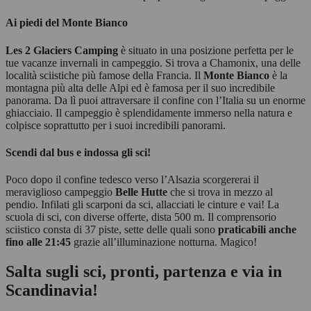
Ai piedi del Monte Bianco
Les 2 Glaciers Camping
è situato in una posizione perfetta per le
tue vacanze invernali in campeggio. Si trova a Chamonix, una delle
località sciistiche più famose della Francia. Il
Monte Bianco
è la
montagna più alta delle Alpi ed è famosa per il suo incredibile
panorama. Da lì puoi attraversare il confine con l’Italia su un enorme
ghiacciaio. Il campeggio è splendidamente immerso nella natura e
colpisce soprattutto per i suoi incredibili panorami.
Scendi dal bus e indossa gli sci!
Poco dopo il confine tedesco verso l’Alsazia scorgererai il
meraviglioso campeggio
Belle Hutte
che si trova in mezzo al
pendio. Infilati gli scarponi da sci, allacciati le cinture e vai! La
scuola di sci, con diverse offerte, dista 500 m. Il comprensorio
sciistico consta di 37 piste, sette delle quali sono
praticabili anche
fino alle 21:45
grazie all’illuminazione notturna. Magico!
Salta sugli sci, pronti, partenza e via in
Scandinavia!