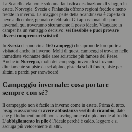
La Scandinavia non è solo una fantastica destinazione di viaggio in
estate. Norvegia, Svezia e Finlandia offrono regioni fredde e meno
fredde in inverno. La maggior parte della Scandinavia è coperta di
neve a dicembre, gennaio e febbraio. Gli appassionati di sport
invernali qui troveranno sicuramente il posto ideale. Viaggiare in
camper ha un vantaggio decisivo:
sei flessibile e puoi provare
diversi comprensori sciistici!
In
Svezia
ci sono circa
160 campeggi
che aprono le loro porte ai
visitatori anche in inverno. Molti di questi campeggi si trovano nelle
immediate vicinanze delle aree sciistiche più famose del Paese.
Anche in
Norvegia
, molti dei campeggi invernali si trovano
direttamente su piste da sci alpino, piste da sci di fondo, piste per
slittini e parchi per snowboard.
Campeggio invernale: cosa portare
sempre con sé?
Il campeggio non è facile in inverno come in estate. Prima di tutto,
bisogna assicurarsi di
avere abbastanza vestiti di ricambio
, dato
che gli indumenti umidi non si asciugano così rapidamente al freddo.
L’
abbigliamento in pile
è l’ideale perché è caldo, leggero e si
asciuga più velocemente di altri.