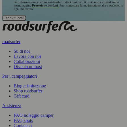
Per informazioni su come roadsurfer tratta i tuoi dati, ti invitiamo a consultare la
nostra pagina
Protezione dei dati
. Puoi cancellare la tua iscrizione alla newsletter in
ogni momento.
roadsurfer
Su di noi
Lavora con noi
Collaborazioni
Diventa un host
Per i campeggiatori
Blog e ispirazione
Shop roadsurfer
Gift card
Assistenza
FAQ noleggio camper
FAQ spots
Contattaci