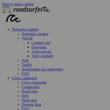
Skip to main content
Noleggio camper
Noleggio camper
Veicoli
Camper van
Furgonati
Autocaravan
Tutti i modelli
Sedi
Tariffe
Attrezzatura da campeggio
FAQ
Cerca campeggi
Cerca campeggi
Campeggio
Road trips
Sedi
Spots app
Diventa host
FAQ