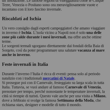
un’insolazione. Le famose regioni di villeggiatura come le Cinque
Terre, Venezia o Positano sono ora meravigliosamente vuote e
incantano con il loro fascino invernale.
Riscaldati ad Ischia
Un vero consiglio dagli esperti campeggiatori che amano viaggiare
in inverno è
Ischia
. L’isola vicino a Napoli non è solo
una delle
zone più calde durante i mesi invernali
, ma offre anche ottime
terme.
Le sorgenti termali sgorgano direttamente dai fondali della Baia di
Sorgeto, così da poter programmare una salutare
vacanza al mare
anche in inverno
.
Feste invernali in Italia
Durante l’inverno l’Italia è ricca di eventi: pensa solo al periodo
natalizio con i tradizionali
mercatini di Natale
.
Si prosegue poi con il Carnevale, festeggiato su larga scala in tutta
Italia. Tuttavia, se vuoi andare al famoso
Carnevale di Venezia
,
prenotare per tempo, perché nonostante le temperature invernali, la
città si riempie di turisti. Questo vale anche per una visita a
Milano
,
dove a febbraio si svolge la famosa
Settimana della Moda
, che
richiama stars, designer e modelle di tutto il mondo.