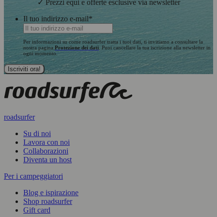
✓ Prezzi equi e offerte esclusive via newsletter
Il tuo indirizzo e-mail
*
Per informazioni su come roadsurfer tratta i tuoi dati, ti invitiamo a consultare la
nostra pagina
Protezione dei dati
. Puoi cancellare la tua iscrizione alla newsletter in
ogni momento.
roadsurfer
Su di noi
Lavora con noi
Collaborazioni
Diventa un host
Per i campeggiatori
Blog e ispirazione
Shop roadsurfer
Gift card