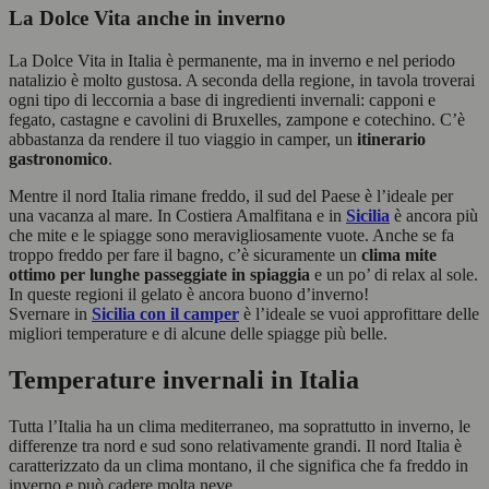
La Dolce Vita anche in inverno
La Dolce Vita in Italia è permanente, ma in inverno e nel periodo
natalizio è molto gustosa. A seconda della regione, in tavola troverai
ogni tipo di leccornia a base di ingredienti invernali: capponi e
fegato, castagne e cavolini di Bruxelles, zampone e cotechino. C’è
abbastanza da rendere il tuo viaggio in camper, un
itinerario
gastronomico
.
Mentre il nord Italia rimane freddo, il sud del Paese è l’ideale per
una vacanza al mare. In Costiera Amalfitana e in
Sicilia
è ancora più
che mite e le spiagge sono meravigliosamente vuote. Anche se fa
troppo freddo per fare il bagno, c’è sicuramente un
clima mite
ottimo per lunghe passeggiate in spiaggia
e un po’ di relax al sole.
In queste regioni il gelato è ancora buono d’inverno!
Svernare in
Sicilia con il camper
è l’ideale se vuoi approfittare delle
migliori temperature e di alcune delle spiagge più belle.
Temperature invernali in Italia
Tutta l’Italia ha un clima mediterraneo, ma soprattutto in inverno, le
differenze tra nord e sud sono relativamente grandi. Il nord Italia è
caratterizzato da un clima montano, il che significa che fa freddo in
inverno e può cadere molta neve.