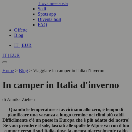
Trova aree sosta
Sedi
Spots app
Diventa host
FAQ
Offerte
Blog
IT | EUR
IT | EUR
Home
>
Blog
>
Viaggiare in camper in italia d’inverno
In camper in Italia d'inverno
di Annika Ziehen
Quando le temperature si avvicinano allo zero, è tempo di
pianificare una vacanza a lungo termine nei climi più caldi.
Difficilmente c’è un paese in Europa che è più adatto del nostro!
Se vuoi prendere il sole, lasciati alle spalle le Alpi e vai con il tuo
camper verso il sud Italia, dove fa ancora piacevolmente caldo