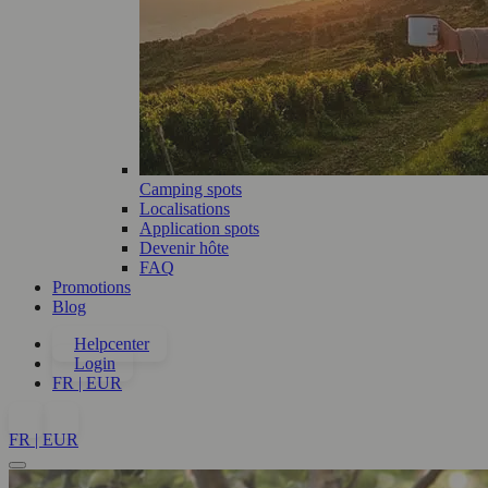
Camping spots
Localisations
Application spots
Devenir hôte
FAQ
Promotions
Blog
Helpcenter
Login
FR | EUR
FR | EUR