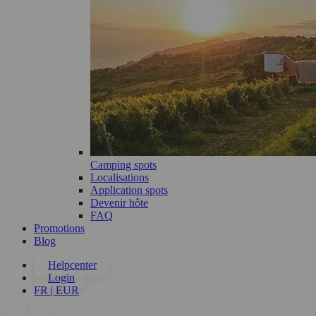
Camping spots
Localisations
Application spots
Devenir hôte
FAQ
Promotions
Blog
Helpcenter
Login
FR | EUR