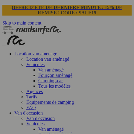
OFFRE D’ÉTÉ DE DERNIÈRE MINUTE : 15% DE
REMISE ! CODE : SALE15
Skip to main content
Location van aménagé
Location van aménagé
Vehicules
Van aménagé
Fourgon aménagé
Camping-car
Tous les modèles
Agences
Tarifs
Équipements de camping
FAQ
Van d'occasion
Van d'occasion
Vehicules
Van aménagé