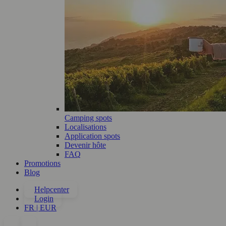
Camping spots
Localisations
Application spots
Devenir hôte
FAQ
Promotions
Blog
Helpcenter
Login
FR | EUR