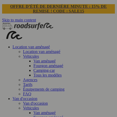
OFFRE D’ÉTÉ DE DERNIÈRE MINUTE : 15% DE
REMISE ! CODE : SALE15
Skip to main content
Location van aménagé
Location van aménagé
Vehicules
Van aménagé
Fourgon aménagé
Camping-car
Tous les modèles
Agences
Tarifs
Équipements de camping
FAQ
Van d'occasion
Van d'occasion
Vehicules
Van aménagé