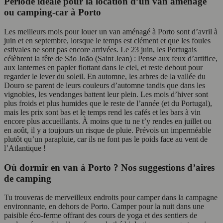
Période idéale pour la location d’un van aménagé
ou camping-car à Porto
Les meilleurs mois pour louer un van aménagé à Porto sont d’avril à
juin et en septembre, lorsque le temps est clément et que les foules
estivales ne sont pas encore arrivées. Le 23 juin, les Portugais
célèbrent la fête de São João (Saint Jean) : Pense aux feux d’artifice,
aux lanternes en papier flottant dans le ciel, et reste debout pour
regarder le lever du soleil. En automne, les arbres de la vallée du
Douro se parent de leurs couleurs d’automne tandis que dans les
vignobles, les vendanges battent leur plein. Les mois d’hiver sont
plus froids et plus humides que le reste de l’année (et du Portugal),
mais les prix sont bas et le temps rend les cafés et les bars à vin
encore plus accueillants. À moins que tu ne t’y rendes en juillet ou
en août, il y a toujours un risque de pluie. Prévois un imperméable
plutôt qu’un parapluie, car ils ne font pas le poids face au vent de
l’Atlantique !
Où dormir en van à Porto ? Nos suggestions d’aires
de camping
Tu trouveras de merveilleux endroits pour camper dans la campagne
environnante, en dehors de Porto. Camper pour la nuit dans une
paisible éco-ferme offrant des cours de yoga et des sentiers de