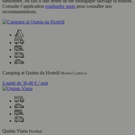
randonnée, ou fais d’une ferme de thé biologique sauvage ta maison.
Consulte l’application
roadsurfer spots
pour connaître nos
recommandations.
Camping at Quinta da Hortelã
Monte Cordova
à partir de
36,00 €
/ nuit
Quinta Viana
Perelhal