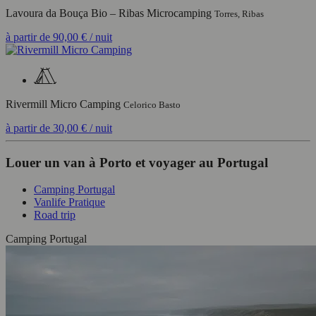
Lavoura da Bouça Bio – Ribas Microcamping
Torres, Ribas
à partir de
90,00 €
/ nuit
Rivermill Micro Camping
Celorico Basto
à partir de
30,00 €
/ nuit
Louer un van à Porto et voyager au Portugal
Camping Portugal
Vanlife Pratique
Road trip
Camping Portugal