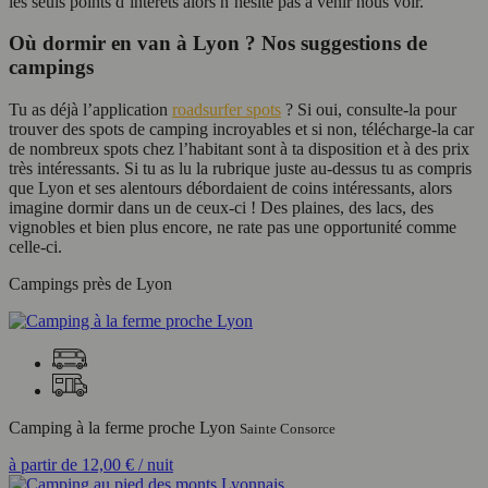
les seuls points d’intérêts alors n’hésite pas à venir nous voir.
Où dormir en van à Lyon ? Nos suggestions de
campings
Tu as déjà l’application
roadsurfer spots
? Si oui, consulte-la pour
trouver des spots de camping incroyables et si non, télécharge-la car
de nombreux spots chez l’habitant sont à ta disposition et à des prix
très intéressants. Si tu as lu la rubrique juste au-dessus tu as compris
que Lyon et ses alentours débordaient de coins intéressants, alors
imagine dormir dans un de ceux-ci ! Des plaines, des lacs, des
vignobles et bien plus encore, ne rate pas une opportunité comme
celle-ci.
Campings près de Lyon
Camping à la ferme proche Lyon
Sainte Consorce
à partir de
12,00 €
/ nuit