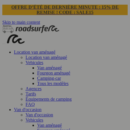
OFFRE D’ÉTÉ DE DERNIÈRE MINUTE : 15% DE
REMISE ! CODE : SALE15
Skip to main content
Location van aménagé
Location van aménagé
Vehicules
Van aménagé
Fourgon aménagé
Camping-car
Tous les modèles
Agences
Tarifs
Équipements de camping
FAQ
Van d'occasion
Van d'occasion
Vehicules
Van aménagé