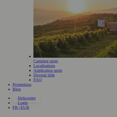
Camping spots
Localisations
Application spots
Devenir hôte
FAQ
Promotions
Blog
Helpcenter
Login
FR | EUR