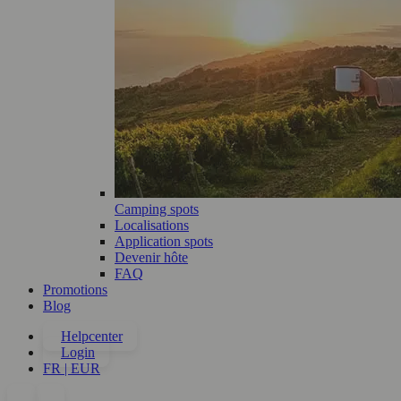
Camping spots
Localisations
Application spots
Devenir hôte
FAQ
Promotions
Blog
Helpcenter
Login
FR | EUR