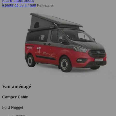
Plus d’informations
à partir de
59 €
/ nuit
Frais exclus
Van aménagé
Camper Cabin
Ford Nugget