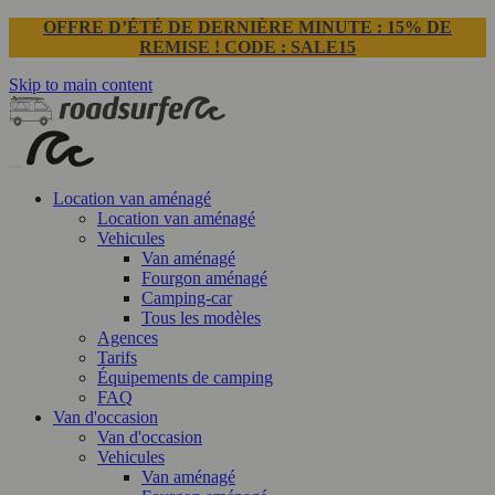
OFFRE D’ÉTÉ DE DERNIÈRE MINUTE : 15% DE
REMISE ! CODE : SALE15
Skip to main content
Location van aménagé
Location van aménagé
Vehicules
Van aménagé
Fourgon aménagé
Camping-car
Tous les modèles
Agences
Tarifs
Équipements de camping
FAQ
Van d'occasion
Van d'occasion
Vehicules
Van aménagé