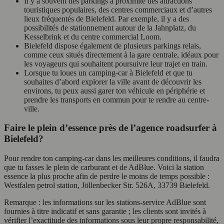
Il y a souvent des parkings à proximité des attractions
touristiques populaires, des centres commerciaux et d’autres
lieux fréquentés de Bielefeld. Par exemple, il y a des
possibilités de stationnement autour de la Jahnplatz, du
Kesselbrink et du centre commercial Loom.
Bielefeld dispose également de plusieurs parkings relais,
comme ceux situés directement à la gare centrale, idéaux pour
les voyageurs qui souhaitent poursuivre leur trajet en train.
Lorsque tu loues un camping-car à Bielefeld et que tu
souhaites d’abord explorer la ville avant de découvrir les
environs, tu peux aussi garer ton véhicule en périphérie et
prendre les transports en commun pour te rendre au centre-
ville.
Faire le plein d’essence près de l’agence roadsurfer à
Bielefeld?
Pour rendre ton camping-car dans les meilleures conditions, il faudra
que tu fasses le plein de carburant et de AdBlue. Voici la station
essence la plus proche afin de perdre le moins de temps possible :
Westfalen petrol station, Jöllenbecker Str. 526A, 33739 Bielefeld.
Remarque : les informations sur les stations-service AdBlue sont
fournies à titre indicatif et sans garantie ; les clients sont invités à
vérifier l’exactitude des informations sous leur propre responsabilité,