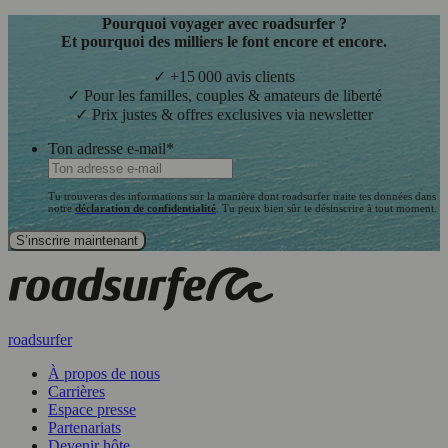
Pourquoi voyager avec roadsurfer ?
Et pourquoi des milliers le font encore et encore.
✓ +15 000 avis clients
✓ Pour les familles, couples & amateurs de liberté
✓ Prix justes & offres exclusives via newsletter
Ton adresse e-mail
*
Tu trouveras des informations sur la manière dont roadsurfer traite tes données dans
notre
déclaration de confidentialité
. Tu peux bien sûr te désinscrire à tout moment.
roadsurfer
À propos de nous
Carrières
Espace presse
Partenariats
Devenir hôte