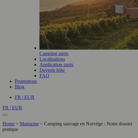
Camping spots
Localisations
Application spots
Devenir hôte
FAQ
Promotions
Blog
FR | EUR
FR | EUR
Home
>
Magazine
>
Camping sauvage en Norvège : Notre dossier
pratique