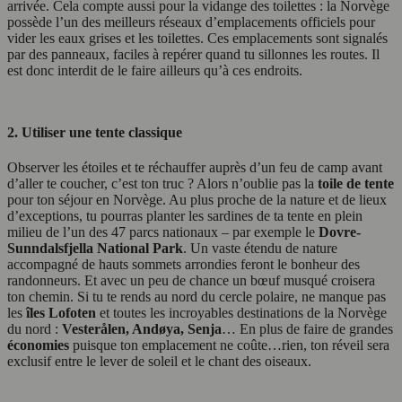
arrivée. Cela compte aussi pour la vidange des toilettes : la Norvège
possède l’un des meilleurs réseaux d’emplacements officiels pour
vider les eaux grises et les toilettes. Ces emplacements sont signalés
par des panneaux, faciles à repérer quand tu sillonnes les routes. Il
est donc interdit de le faire ailleurs qu’à ces endroits.
2. Utiliser une tente classique
Observer les étoiles et te réchauffer auprès d’un feu de camp avant
d’aller te coucher, c’est ton truc ? Alors n’oublie pas la
toile de tente
pour ton séjour en Norvège. Au plus proche de la nature et de lieux
d’exceptions, tu pourras planter les sardines de ta tente en plein
milieu de l’un des 47 parcs nationaux – par exemple le
Dovre-
Sunndalsfjella National Park
. Un vaste étendu de nature
accompagné de hauts sommets arrondies feront le bonheur des
randonneurs. Et avec un peu de chance un bœuf musqué croisera
ton chemin. Si tu te rends au nord du cercle polaire, ne manque pas
les
îles Lofoten
et toutes les incroyables destinations de la Norvège
du nord :
Vesterålen, Andøya, Senja
… En plus de faire de grandes
économies
puisque ton emplacement ne coûte…rien, ton réveil sera
exclusif entre le lever de soleil et le chant des oiseaux.