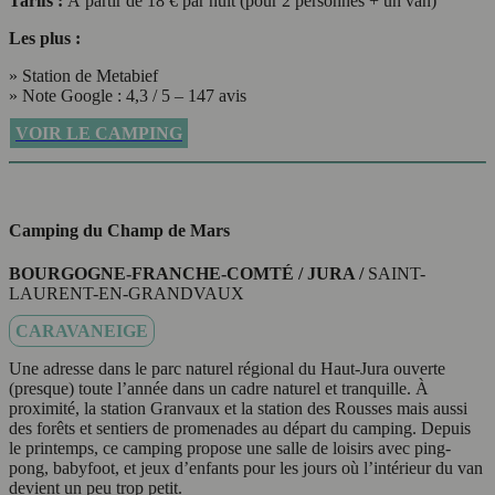
Tarifs :
À partir de 18 € par nuit (pour 2 personnes + un van)
Les plus :
» Station de Metabief
» Note Google : 4,3 / 5 – 147 avis
VOIR LE CAMPING
Camping du Champ de Mars
BOURGOGNE-FRANCHE-COMTÉ / JURA /
SAINT-
LAURENT-EN-GRANDVAUX
CARAVANEIGE
Une adresse dans le parc naturel régional du Haut-Jura ouverte
(presque) toute l’année dans un cadre naturel et tranquille. À
proximité, la station Granvaux et la station des Rousses mais aussi
des forêts et sentiers de promenades au départ du camping. Depuis
le printemps, ce camping propose une salle de loisirs avec ping-
pong, babyfoot, et jeux d’enfants pour les jours où l’intérieur du van
devient un peu trop petit.