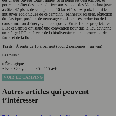
des chalets ouverts toute l’année. Si la neige est déjà tombée, tu
pourras profiter des sports d’hiver aux stations des Monts-Jura juste
à côté : 47 pistes de ski alpin sur 56 km et 1 snow park. Parmi les
initiatives écologiques de ce camping : panneaux solaires, réduction
du plastique, produits de nettoyage éco-labellisés, réduction de la
consommation d’énergie, tri, compost… En 2019, les propriétaires
Élise et Samuel ont signé une convention pour que le lieu devienne
un refuge LPO en faveur de la biodiversité et de la protection de la
faune et de la flore.
Tarifs :
À partir de 15 € par nuit (pour 2 personnes + un van)
Les plus :
» Écologique
» Note Google : 4,4 / 5 – 115 avis
VOIR LE CAMPING
Autres articles qui peuvent
t’intéresser