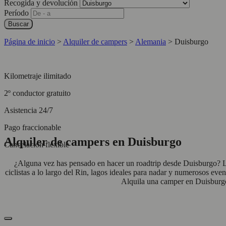
Recogida y devolución
Período
Buscar
Página de inicio
>
Alquiler de campers
>
Alemania
>
Duisburgo
Kilometraje ilimitado
2º conductor gratuito
Asistencia 24/7
Pago fraccionable
Alquiler de campers en Duisburgo
Cancelación flexible
¿Alguna vez has pensado en hacer un roadtrip desde Duisburgo? La 
ciclistas a lo largo del Rin, lagos ideales para nadar y numerosos eve
Alquila una camper en Duisburgo y