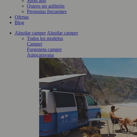
Spots app
Quiero ser anfitrión
Preguntas frecuentes
Ofertas
Blog
Alquilar camper
Alquilar camper
Todos los modelos
Camper
Furgoneta camper
Autocaravana