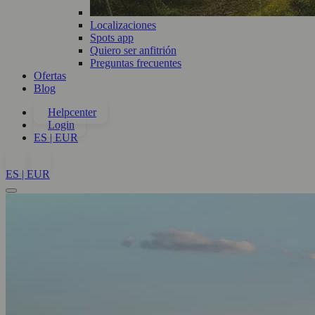
Localizaciones
Spots app
Quiero ser anfitrión
Preguntas frecuentes
Ofertas
Blog
Helpcenter
Login
ES | EUR
ES | EUR