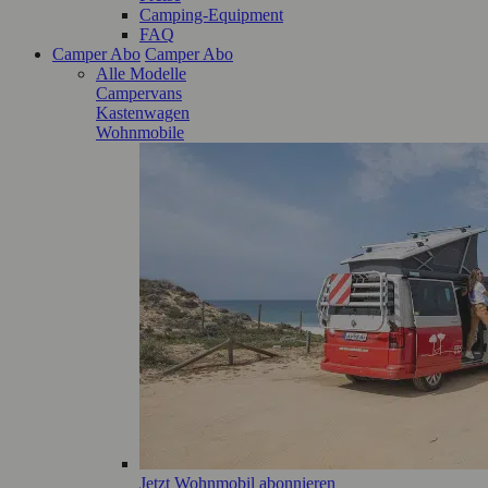
Camping-Equipment
FAQ
Camper Abo
Camper Abo
Alle Modelle
Campervans
Kastenwagen
Wohnmobile
Jetzt Wohnmobil abonnieren