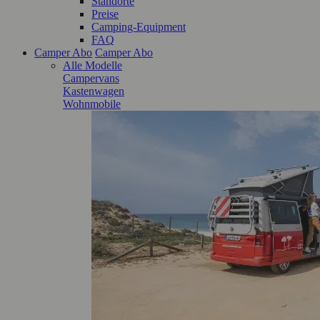
Standorte
Preise
Camping-Equipment
FAQ
Camper Abo
Camper Abo
Alle Modelle
Campervans
Kastenwagen
Wohnmobile