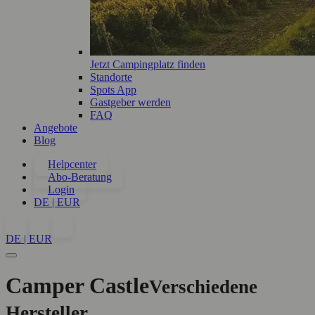
Jetzt Campingplatz finden
Standorte
Spots App
Gastgeber werden
FAQ
Angebote
Blog
Helpcenter
Abo-Beratung
Login
DE | EUR
DE | EUR
Camper Castle
Verschiedene
Hersteller