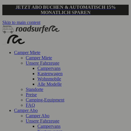
JETZT ABO BUCHEN & AUTOMATISCH 15%
MONATLICH SPAREN
Skip to main content
Camper Miete
Camper Miete
Unsere Fahrzeuge
Campervans
Kastenwagen
Wohnmobile
Alle Modelle
Standorte
Preise
Camping-Equipment
FAQ
Camper Abo
Camper Abo
Unsere Fahrzeuge
Campervans