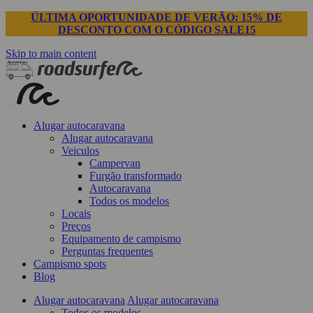
ÚLTIMA OPORTUNIDADE DE VERÃO: 15% DE
DESCONTO COM O CÓDIGO SALE15
Skip to main content
Alugar autocaravana
Alugar autocaravana
Veiculos
Campervan
Furgão transformado
Autocaravana
Todos os modelos
Locais
Preços
Equipamento de campismo
Perguntas frequentes
Campismo spots
Blog
Alugar autocaravana
Alugar autocaravana
Todos os modelos