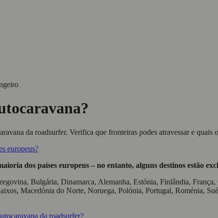
ngeiro
autocaravana?
aravana da roadsurfer. Verifica que fronteiras podes atravessar e quais o
ses europeus?
ioria dos países europeus – no entanto, alguns destinos estão exc
egovina, Bulgária, Dinamarca, Alemanha, Estónia, Finlândia, França, Gr
ixos, Macedónia do Norte, Noruega, Polónia, Portugal, Roménia, Suéc
autocaravana da roadsurfer?