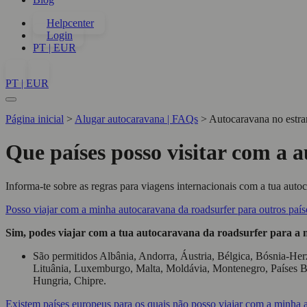
Helpcenter
Login
PT | EUR
PT | EUR
Página inicial
>
Alugar autocaravana | FAQs
>
Autocaravana no estra
Que países posso visitar com a 
Informa-te sobre as regras para viagens internacionais com a tua autoc
Posso viajar com a minha autocaravana da roadsurfer para outros paí
Sim, podes viajar com a tua autocaravana da roadsurfer para a ma
São permitidos Albânia, Andorra, Áustria, Bélgica, Bósnia-Herz
Lituânia, Luxemburgo, Malta, Moldávia, Montenegro, Países Ba
Hungria, Chipre.
Existem países europeus para os quais não posso viajar com a minha 