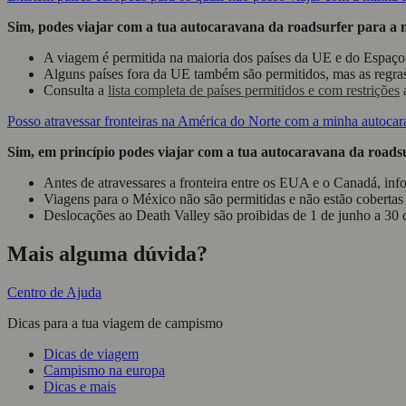
Sim, podes viajar com a tua autocaravana da roadsurfer para a m
A viagem é permitida na maioria dos países da UE e do Espaço
Alguns países fora da UE também são permitidos, mas as regras
Consulta a
lista completa de países permitidos e com restrições
a
Posso atravessar fronteiras na América do Norte com a minha autocar
Sim, em princípio podes viajar com a tua autocaravana da roads
Antes de atravessares a fronteira entre os EUA e o Canadá, infor
Viagens para o México não são permitidas e não estão cobertas
Deslocações ao Death Valley são proibidas de 1 de junho a 30 d
Mais alguma dúvida?
Centro de Ajuda
Dicas para a tua viagem de campismo
Dicas de viagem
Campismo na europa
Dicas e mais