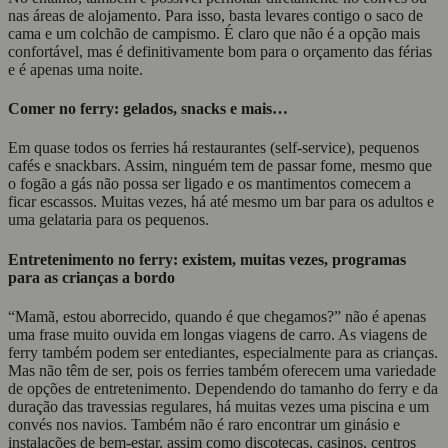
nas áreas de alojamento. Para isso, basta levares contigo o saco de
cama e um colchão de campismo. É claro que não é a opção mais
confortável, mas é definitivamente bom para o orçamento das férias
e é apenas uma noite.
Comer no ferry: gelados, snacks e mais…
Em quase todos os ferries há restaurantes (self-service), pequenos
cafés e snackbars. Assim, ninguém tem de passar fome, mesmo que
o fogão a gás não possa ser ligado e os mantimentos comecem a
ficar escassos. Muitas vezes, há até mesmo um bar para os adultos e
uma gelataria para os pequenos.
Entretenimento no ferry: existem, muitas vezes, programas
para as crianças a bordo
“Mamã, estou aborrecido, quando é que chegamos?” não é apenas
uma frase muito ouvida em longas viagens de carro. As viagens de
ferry também podem ser entediantes, especialmente para as crianças.
Mas não têm de ser, pois os ferries também oferecem uma variedade
de opções de entretenimento. Dependendo do tamanho do ferry e da
duração das travessias regulares, há muitas vezes uma piscina e um
convés nos navios. Também não é raro encontrar um ginásio e
instalações de bem-estar, assim como discotecas, casinos, centros