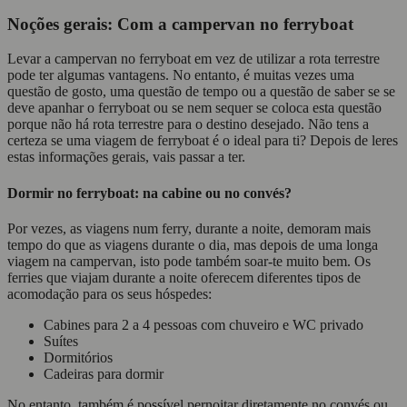
Noções gerais: Com a campervan no ferryboat
Levar a campervan no ferryboat em vez de utilizar a rota terrestre
pode ter algumas vantagens. No entanto, é muitas vezes uma
questão de gosto, uma questão de tempo ou a questão de saber se se
deve apanhar o ferryboat ou se nem sequer se coloca esta questão
porque não há rota terrestre para o destino desejado. Não tens a
certeza se uma viagem de ferryboat é o ideal para ti? Depois de leres
estas informações gerais, vais passar a ter.
Dormir no ferryboat: na cabine ou no convés?
Por vezes, as viagens num ferry, durante a noite, demoram mais
tempo do que as viagens durante o dia, mas depois de uma longa
viagem na campervan, isto pode também soar-te muito bem. Os
ferries que viajam durante a noite oferecem diferentes tipos de
acomodação para os seus hóspedes:
Cabines para 2 a 4 pessoas com chuveiro e WC privado
Suítes
Dormitórios
Cadeiras para dormir
No entanto, também é possível pernoitar diretamente no convés ou