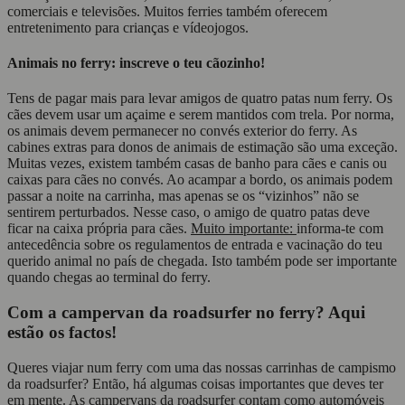
comerciais e televisões. Muitos ferries também oferecem
entretenimento para crianças e vídeojogos.
Animais no ferry: inscreve o teu cãozinho!
Tens de pagar mais para levar amigos de quatro patas num ferry. Os
cães devem usar um açaime e serem mantidos com trela. Por norma,
os animais devem permanecer no convés exterior do ferry. As
cabines extras para donos de animais de estimação são uma exceção.
Muitas vezes, existem também casas de banho para cães e canis ou
caixas para cães no convés. Ao acampar a bordo, os animais podem
passar a noite na carrinha, mas apenas se os “vizinhos” não se
sentirem perturbados. Nesse caso, o amigo de quatro patas deve
ficar na caixa própria para cães.
Muito importante:
informa-te com
antecedência sobre os regulamentos de entrada e vacinação do teu
querido animal no país de chegada. Isto também pode ser importante
quando chegas ao terminal do ferry.
Com a campervan da roadsurfer no ferry? Aqui
estão os factos!
Queres viajar num ferry com uma das nossas carrinhas de campismo
da roadsurfer? Então, há algumas coisas importantes que deves ter
em mente. As campervans da roadsurfer contam como automóveis