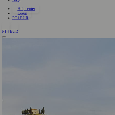
Helpcenter
Login
PT | EUR
PT | EUR