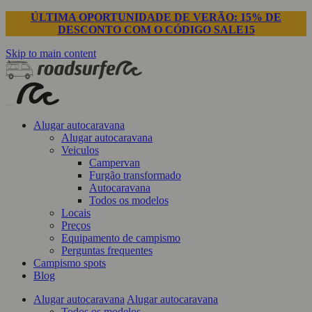
ÚLTIMA OPORTUNIDADE DE VERÃO: 15% DE
DESCONTO COM O CÓDIGO SALE15
Skip to main content
Alugar autocaravana
Alugar autocaravana
Veiculos
Campervan
Furgão transformado
Autocaravana
Todos os modelos
Locais
Preços
Equipamento de campismo
Perguntas frequentes
Campismo spots
Blog
Alugar autocaravana
Alugar autocaravana
Todos os modelos