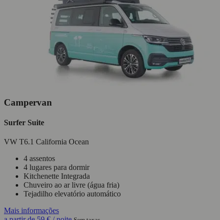
Campervan
Surfer Suite
VW T6.1 California Ocean
4 assentos
4 lugares para dormir
Kitchenette Integrada
Chuveiro ao ar livre (água fria)
Tejadilho elevatório automático
Mais informações
a partir de
59 €
/ noite
Sem taxas