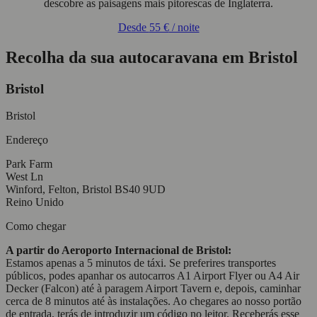
descobre as paisagens mais pitorescas de Inglaterra.
Desde
55 €
/ noite
Recolha da sua autocaravana em Bristol
Bristol
Bristol
Endereço
Park Farm
West Ln
Winford, Felton, Bristol BS40 9UD
Reino Unido
Como chegar
A partir do Aeroporto Internacional de Bristol:
Estamos apenas a 5 minutos de táxi. Se preferires transportes
públicos, podes apanhar os autocarros A1 Airport Flyer ou A4 Air
Decker (Falcon) até à paragem Airport Tavern e, depois, caminhar
cerca de 8 minutos até às instalações. Ao chegares ao nosso portão
de entrada, terás de introduzir um código no leitor. Receberás esse