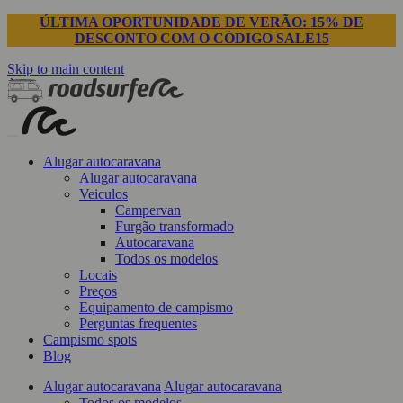
ÚLTIMA OPORTUNIDADE DE VERÃO: 15% DE
DESCONTO COM O CÓDIGO SALE15
Skip to main content
Alugar autocaravana
Alugar autocaravana
Veiculos
Campervan
Furgão transformado
Autocaravana
Todos os modelos
Locais
Preços
Equipamento de campismo
Perguntas frequentes
Campismo spots
Blog
Alugar autocaravana
Alugar autocaravana
Todos os modelos