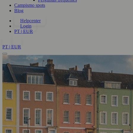
Campismo spots
Blog
Helpcenter
Login
PT | EUR
PT | EUR