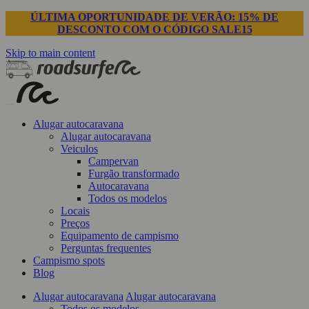
ÚLTIMA OPORTUNIDADE DE VERÃO: 15% DE
DESCONTO COM O CÓDIGO SALE15
Skip to main content
Alugar autocaravana
Alugar autocaravana
Veiculos
Campervan
Furgão transformado
Autocaravana
Todos os modelos
Locais
Preços
Equipamento de campismo
Perguntas frequentes
Campismo spots
Blog
Alugar autocaravana
Alugar autocaravana
Todos os modelos