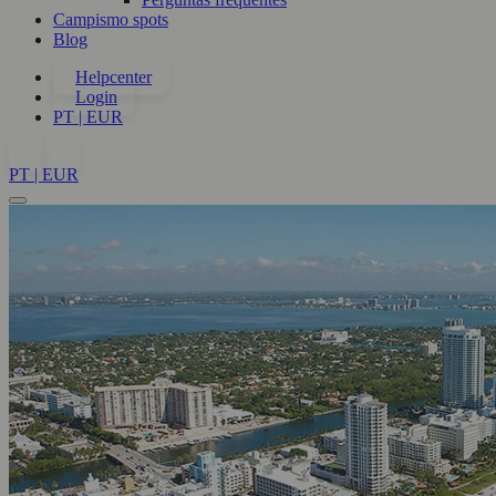
Campismo spots
Blog
Helpcenter
Login
PT | EUR
PT | EUR