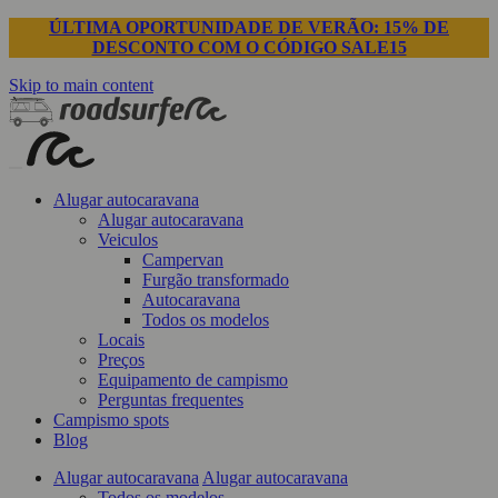
ÚLTIMA OPORTUNIDADE DE VERÃO: 15% DE
DESCONTO COM O CÓDIGO SALE15
Skip to main content
Alugar autocaravana
Alugar autocaravana
Veiculos
Campervan
Furgão transformado
Autocaravana
Todos os modelos
Locais
Preços
Equipamento de campismo
Perguntas frequentes
Campismo spots
Blog
Alugar autocaravana
Alugar autocaravana
Todos os modelos