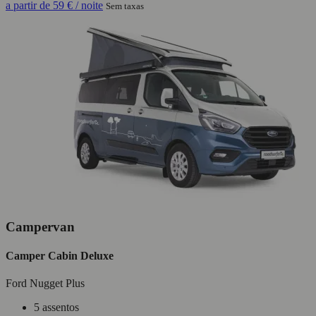
a partir de
59 €
/ noite
Sem taxas
Campervan
Camper Cabin Deluxe
Ford Nugget Plus
5 assentos