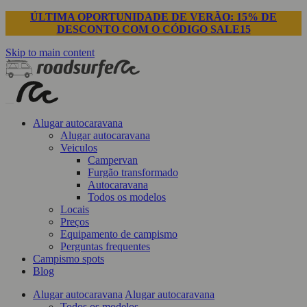
ÚLTIMA OPORTUNIDADE DE VERÃO: 15% DE
DESCONTO COM O CÓDIGO SALE15
Skip to main content
Alugar autocaravana
Alugar autocaravana
Veiculos
Campervan
Furgão transformado
Autocaravana
Todos os modelos
Locais
Preços
Equipamento de campismo
Perguntas frequentes
Campismo spots
Blog
Alugar autocaravana
Alugar autocaravana
Todos os modelos