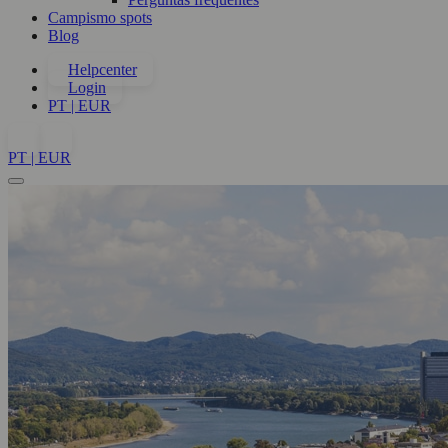
Campismo spots
Blog
Helpcenter
Login
PT | EUR
PT | EUR