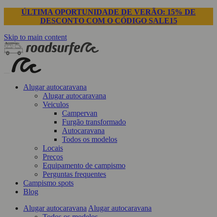
ÚLTIMA OPORTUNIDADE DE VERÃO: 15% DE
DESCONTO COM O CÓDIGO SALE15
Skip to main content
Alugar autocaravana
Alugar autocaravana
Veiculos
Campervan
Furgão transformado
Autocaravana
Todos os modelos
Locais
Preços
Equipamento de campismo
Perguntas frequentes
Campismo spots
Blog
Alugar autocaravana
Alugar autocaravana
Todos os modelos