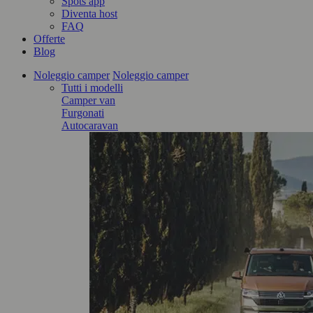
Spots app
Diventa host
FAQ
Offerte
Blog
Noleggio camper
Noleggio camper
Tutti i modelli
Camper van
Furgonati
Autocaravan