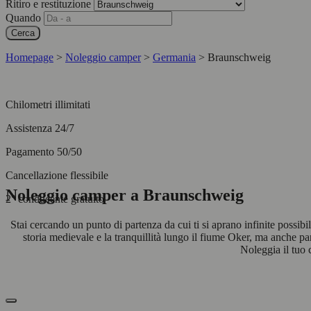
Ritiro e restituzione
Quando
Cerca
Homepage
>
Noleggio camper
>
Germania
>
Braunschweig
Chilometri illimitati
Assistenza 24/7
Pagamento 50/50
Cancellazione flessibile
Noleggio camper a Braunschweig
2° conducente gratuito
Stai cercando un punto di partenza da cui ti si aprano infinite possibi
storia medievale e la tranquillità lungo il fiume Oker, ma anche pa
Noleggia il tuo 