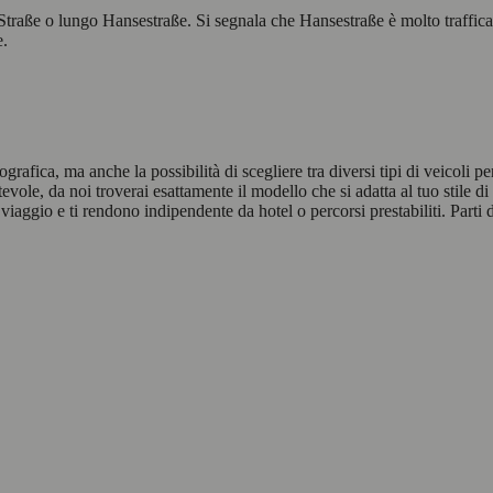
raße o lungo Hansestraße. Si segnala che Hansestraße è molto trafficata,
e.
fica, ma anche la possibilità di scegliere tra diversi tipi di veicoli per
vole, da noi troverai esattamente il modello che si adatta al tuo stile di
viaggio e ti rendono indipendente da hotel o percorsi prestabiliti. Parti