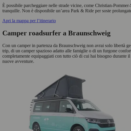
È possibile parcheggiare nelle strade vicine, come Christian-Pommer-St
tranquille. Non è disponibile un’area Park & Ride per soste prolungat
Apri la mappa per l’itinerario
Camper roadsurfer a Braunschweig
Con un camper in partenza da Braunschweig non avrai solo libertà geogra
trip, di un camper spazioso adatto alle famiglie o di un furgone conforte
completamente equipaggiati con tutto ciò di cui hai bisogno durante il 
nuove avventure.