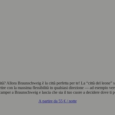
lità? Allora Braunschweig è la città perfetta per te! La “città del leone”
rtire con la massima flessibilità in qualsiasi direzione — ad esempio ver
camper a Braunschweig e lascia che sia il tuo cuore a decidere dove ti po
A partire da
55 €
/ notte