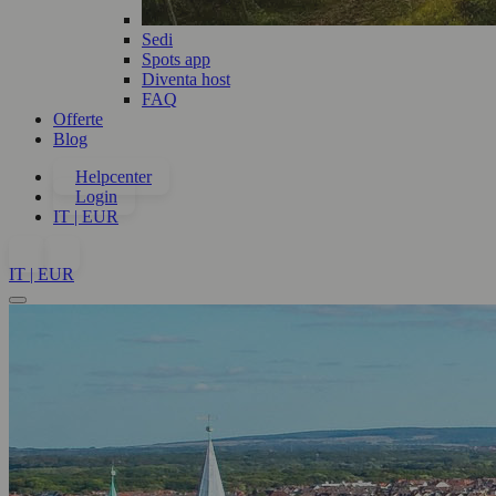
Sedi
Spots app
Diventa host
FAQ
Offerte
Blog
Helpcenter
Login
IT | EUR
IT | EUR