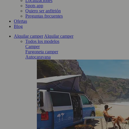
Localizaciones
Spots app
Quiero ser anfitrión
Preguntas frecuentes
Ofertas
Blog
Alquilar camper
Alquilar camper
Todos los modelos
Camper
Furgoneta camper
Autocaravana