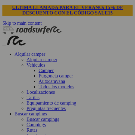
ÚLTIMA LLAMADA PARA EL VERANO: 15% DE
DESCUENTO CON EL CÓDIGO SALE15
Skip to main content
Alquilar camper
Alquilar camper
Vehiculos
Camper
Furgoneta camper
Autocaravana
Todos los modelos
Localizaciones
Tarifas
Equipamiento de camping
Preguntas frecuentes
Buscar campings
Buscar campings
Campings
Rutas