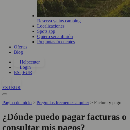
Reserva ya tus camping
Localizaciones
Spots app
Quiero ser anfitrión
Preguntas frecuentes
Ofertas
Blog
Helpcenter
Login
ES | EUR
ES | EUR
Página de inicio
>
Preguntas frecuentes alquiler
>
Factura y pago
¿Dónde puedo pagar facturas o
consultar mis pagos?