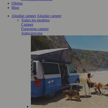
Ofertas
Blog
Alquilar camper
Alquilar camper
Todos los modelos
Camper
Furgoneta camper
Autocaravana