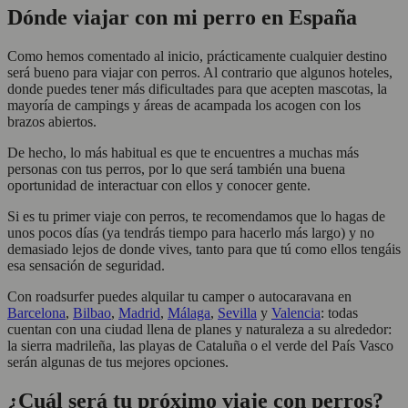
Dónde viajar con mi perro en España
Como hemos comentado al inicio, prácticamente cualquier destino
será bueno para viajar con perros. Al contrario que algunos hoteles,
donde puedes tener más dificultades para que acepten mascotas, la
mayoría de campings y áreas de acampada los acogen con los
brazos abiertos.
De hecho, lo más habitual es que te encuentres a muchas más
personas con tus perros, por lo que será también una buena
oportunidad de interactuar con ellos y conocer gente.
Si es tu primer viaje con perros, te recomendamos que lo hagas de
unos pocos días (ya tendrás tiempo para hacerlo más largo) y no
demasiado lejos de donde vives, tanto para que tú como ellos tengáis
esa sensación de seguridad.
Con roadsurfer puedes alquilar tu camper o autocaravana en
Barcelona
,
Bilbao
,
Madrid
,
Málaga
,
Sevilla
y
Valencia
: todas
cuentan con una ciudad llena de planes y naturaleza a su alrededor:
la sierra madrileña, las playas de Cataluña o el verde del País Vasco
serán algunas de tus mejores opciones.
¿Cuál será tu próximo viaje con perros?