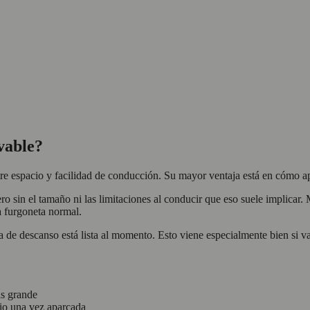
vable?
ntre espacio y facilidad de conducción. Su mayor ventaja está en cómo 
o sin el tamaño ni las limitaciones al conducir que eso suele implicar
a furgoneta normal.
a de descanso está lista al momento. Esto viene especialmente bien si v
ás grande
io una vez aparcada