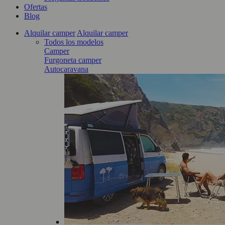
Ofertas
Blog
Alquilar camper
Alquilar camper
Todos los modelos
Camper
Furgoneta camper
Autocaravana