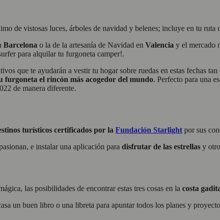
ónimo de vistosas luces, árboles de navidad y belenes; incluye en tu rut
en
Barcelona
o la de la artesanía de Navidad en
Valencia
y el mercado n
rfer para alquilar tu furgoneta camper!.
tivos que te ayudarán a vestir tu hogar sobre ruedas en estas fechas ta
tu furgoneta el rincón más acogedor del mundo
.
Perfecto para una e
2022 de manera diferente.
stinos turísticos certificados por la
Fundación Starlight
por sus cond
apasionan, e instalar una aplicación para
disfrutar de las estrellas
y otr
gica, las posibilidades de encontrar estas tres cosas en la
costa gadit
 casa un buen libro o una libreta para apuntar todos los planes y proyect