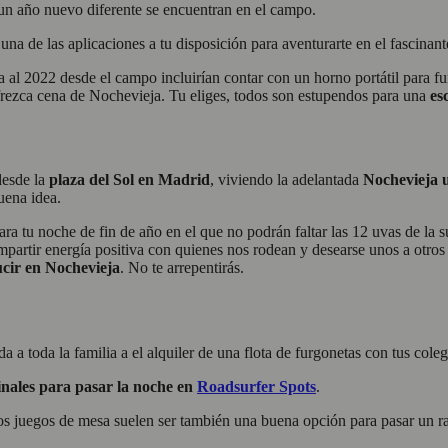
a un año nuevo diferente se encuentran en el campo.
na de las aplicaciones a tu disposición para aventurarte en el fascinan
a al 2022 desde el campo incluirían contar con un horno portátil para 
frezca cena de Nochevieja. Tu eliges, todos son estupendos para una
es
desde la
plaza del Sol en Madrid
, viviendo la adelantada
Nochevieja u
uena idea.
para tu noche de fin de año en el que no podrán faltar las 12 uvas de l
ompartir energía positiva con quienes nos rodean y desearse unos a otro
ucir en Nochevieja
. No te arrepentirás.
 toda la familia a el alquiler de una flota de furgonetas con tus cole
inales para pasar la noche en
Roadsurfer Spots
.
, los juegos de mesa suelen ser también una buena opción para pasar un 