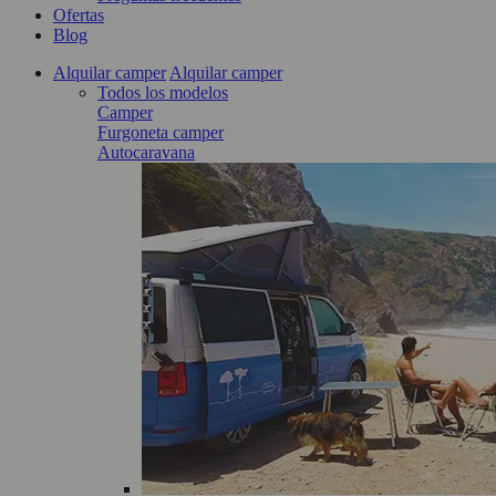
Ofertas
Blog
Alquilar camper
Alquilar camper
Todos los modelos
Camper
Furgoneta camper
Autocaravana