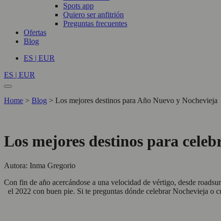
Spots app
Quiero ser anfitrión
Preguntas frecuentes
Ofertas
Blog
ES | EUR
ES | EUR
Home
>
Blog
>
Los mejores destinos para Año Nuevo y Nochevieja
Los mejores destinos para cele
Autora: Inma Gregorio
Con fin de año acercándose a una velocidad de vértigo, desde roadsu
el 2022 con buen pie.
Si te preguntas dónde celebrar Nochevieja o cu