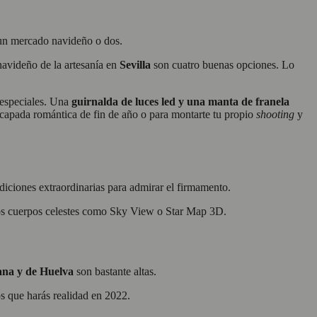
a un mercado navideño o dos.
avideño de la artesanía en
Sevilla
son cuatro buenas opciones. Lo
n especiales. Una
guirnalda de luces led y una manta de franela
scapada romántica de fin de año o para montarte tu propio
shooting
y
iciones extraordinarias para admirar el firmamento.
os cuerpos celestes como Sky View o Star Map 3D.
ana y de Huelva
son bastante altas.
os que harás realidad en 2022.