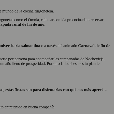
te mundo de la cocina furgonetera.
furgonetas como el Omnia, calentar comida precocinada o reservar
capada rural de fin de año
.
niversitaria salmantina
o a través del animado
Carnaval de fin de
a suerte por persona para acompañar las campanadas de Nochevieja,
s un año lleno de prosperidad.
Por otro lado,
si este es tu plan te
gas,
estas fiestas son para disfrutarlas con quienes más aprecias
.
rato entretenido en buena compañía.