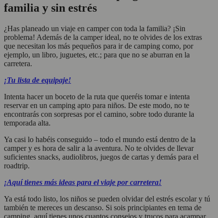
familia y sin estrés
¿Has planeado un viaje en camper con toda la familia? ¡Sin
problema! Además de la camper ideal, no te olvides de los extras
que necesitan los más pequeños para ir de camping como, por
ejemplo, un libro, juguetes, etc.; para que no se aburran en la
carretera.
¡Tu lista de equipaje!
Intenta hacer un boceto de la ruta que queréis tomar e intenta
reservar en un camping apto para niños. De este modo, no te
encontrarás con sorpresas por el camino, sobre todo durante la
temporada alta.
Ya casi lo habéis conseguido – todo el mundo está dentro de la
camper y es hora de salir a la aventura. No te olvides de llevar
suficientes snacks, audiolibros, juegos de cartas y demás para el
roadtrip.
¡Aquí tienes más ideas para el viaje por carretera!
Ya está todo listo, los niños se pueden olvidar del estrés escolar y tú
también te mereces un descanso. Si sois principiantes en tema de
camping, aquí tienes unos cuantos consejos y trucos para acampar