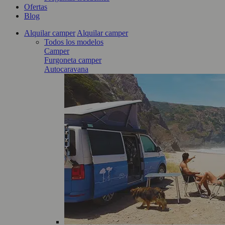
Ofertas
Blog
Alquilar camper
Alquilar camper
Todos los modelos
Camper
Furgoneta camper
Autocaravana