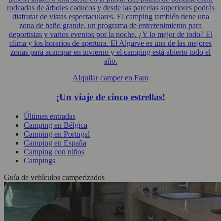
rodeadas de árboles caducos y desde las parcelas superiores podrás
disfrutar de vistas espectaculares. El camping también tiene una
zona de baño grande, un programa de entretenimiento para
deportistas y varios eventos por la noche. ¿Y lo mejor de todo? El
clima y los horarios de apertura. El Algarve es una de las mejores
zonas para acampar en invierno y el camping está abierto todo el
año.
Alquilar camper en Faro
¡Un viaje de cinco estrellas!
Últimas entradas
Camping en Bélgica
Camping en Portugal
Camping en España
Camping con niños
Campings
Guía de vehículos camperizados