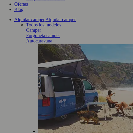
Ofertas
Blog
Alquilar camper
Alquilar camper
Todos los modelos
Camper
Furgoneta camper
Autocaravana