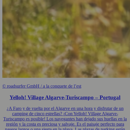
© roadsurfer GmbH / a la conquete de l’est
Yelloh! Village Algarve-Turiscampo – Portugal
¿A Faro y de vuelta por el Algarve en una hora y disfrutar de un
camping de cinco estrellas? ¡Con Yelloh! Village Algarve-
Turiscampo es posible! Los navegantes han dejado sus huellas en la
región y la costa es preciosa y salvaje. Es el paisaje perfecto para
paseos largos o una siesta en la playa. Las plazas de parking están