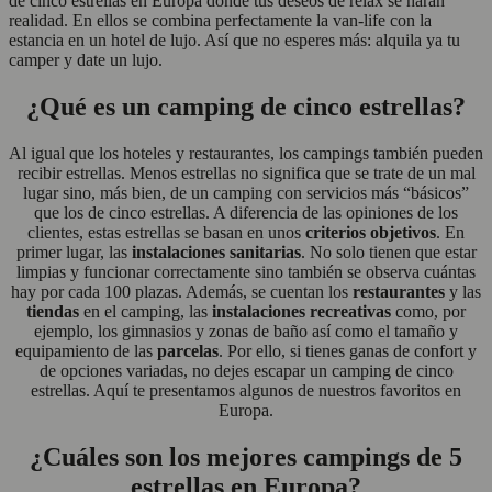
de cinco estrellas en Europa donde tus deseos de relax se harán
realidad. En ellos se combina perfectamente la van-life con la
estancia en un hotel de lujo. Así que no esperes más: alquila ya tu
camper y date un lujo.
¿Qué es un camping de cinco estrellas?
Al igual que los hoteles y restaurantes, los campings también pueden
recibir estrellas. Menos estrellas no significa que se trate de un mal
lugar sino, más bien, de un camping con servicios más “básicos”
que los de cinco estrellas. A diferencia de las opiniones de los
clientes, estas estrellas se basan en unos
criterios objetivos
. En
primer lugar, las
instalaciones sanitarias
. No solo tienen que estar
limpias y funcionar correctamente sino también se observa cuántas
hay por cada 100 plazas. Además, se cuentan los
restaurantes
y las
tiendas
en el camping, las
instalaciones recreativas
como, por
ejemplo, los gimnasios y zonas de baño así como el tamaño y
equipamiento de las
parcelas
. Por ello, si tienes ganas de confort y
de opciones variadas, no dejes escapar un camping de cinco
estrellas. Aquí te presentamos algunos de nuestros favoritos en
Europa.
¿Cuáles son los mejores campings de 5
estrellas en Europa?