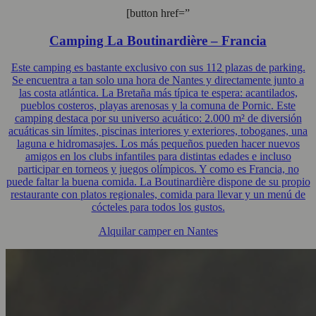
[button href=”
Camping La Boutinardière – Francia
Este camping es bastante exclusivo con sus 112 plazas de parking.
Se encuentra a tan solo una hora de Nantes y directamente junto a
las costa atlántica. La Bretaña más típica te espera: acantilados,
pueblos costeros, playas arenosas y la comuna de Pornic. Este
camping destaca por su universo acuático: 2.000 m² de diversión
acuáticas sin límites, piscinas interiores y exteriores, toboganes, una
laguna e hidromasajes. Los más pequeños pueden hacer nuevos
amigos en los clubs infantiles para distintas edades e incluso
participar en torneos y juegos olímpicos. Y como es Francia, no
puede faltar la buena comida. La Boutinardière dispone de su propio
restaurante con platos regionales, comida para llevar y un menú de
cócteles para todos los gustos.
Alquilar camper en Nantes