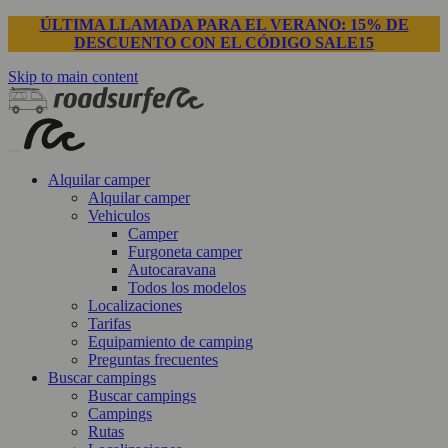
ÚLTIMA LLAMADA PARA EL VERANO: 15% DE
DESCUENTO CON EL CÓDIGO SALE15
Skip to main content
Alquilar camper
Alquilar camper
Vehiculos
Camper
Furgoneta camper
Autocaravana
Todos los modelos
Localizaciones
Tarifas
Equipamiento de camping
Preguntas frecuentes
Buscar campings
Buscar campings
Campings
Rutas