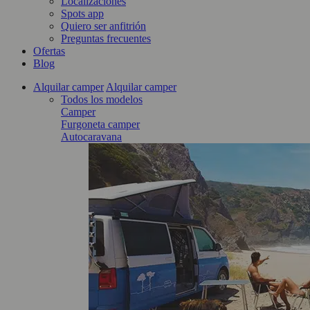
Localizaciones
Spots app
Quiero ser anfitrión
Preguntas frecuentes
Ofertas
Blog
Alquilar camper
Alquilar camper
Todos los modelos
Camper
Furgoneta camper
Autocaravana