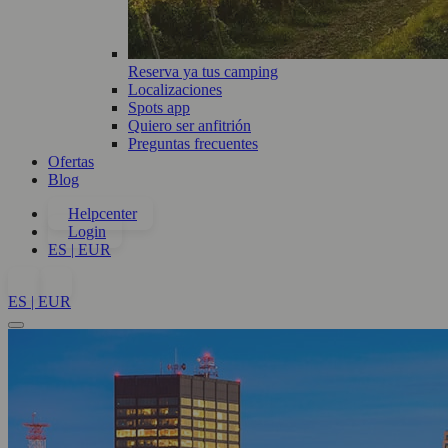
Reserva ya tus camping
Localizaciones
Spots app
Quiero ser anfitrión
Preguntas frecuentes
Ofertas
Blog
Helpcenter
Login
ES | EUR
ES | EUR