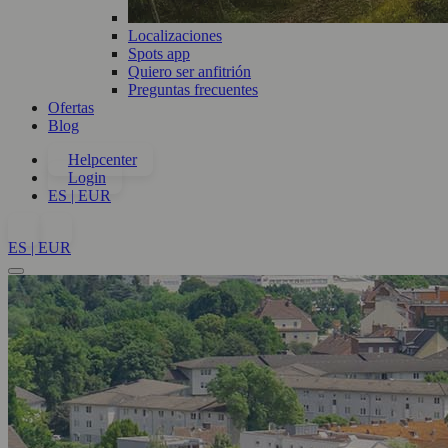
Localizaciones
Spots app
Quiero ser anfitrión
Preguntas frecuentes
Ofertas
Blog
Helpcenter
Login
ES | EUR
ES | EUR