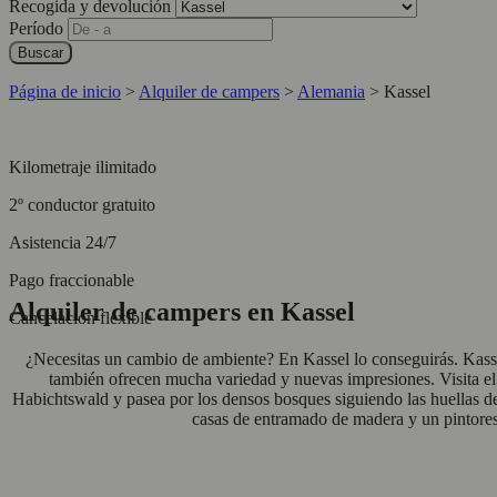
Recogida y devolución
Período
Buscar
Página de inicio
>
Alquiler de campers
>
Alemania
>
Kassel
Kilometraje ilimitado
2º conductor gratuito
Asistencia 24/7
Pago fraccionable
Alquiler de campers en Kassel
Cancelación flexible
¿Necesitas un cambio de ambiente? En Kassel lo conseguirás. Kass
también ofrecen mucha variedad y nuevas impresiones. Visita el
Habichtswald y pasea por los densos bosques siguiendo las huellas 
casas de entramado de madera y un pintoresc