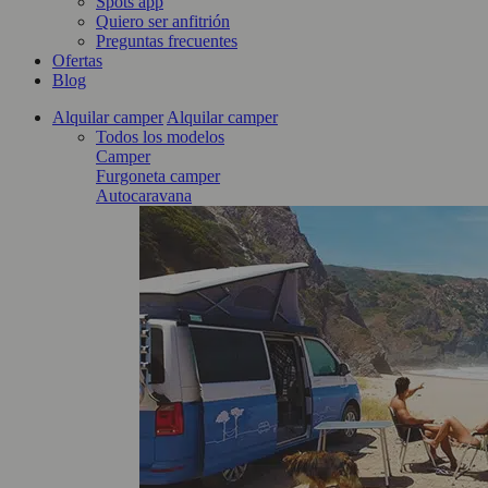
Spots app
Quiero ser anfitrión
Preguntas frecuentes
Ofertas
Blog
Alquilar camper
Alquilar camper
Todos los modelos
Camper
Furgoneta camper
Autocaravana