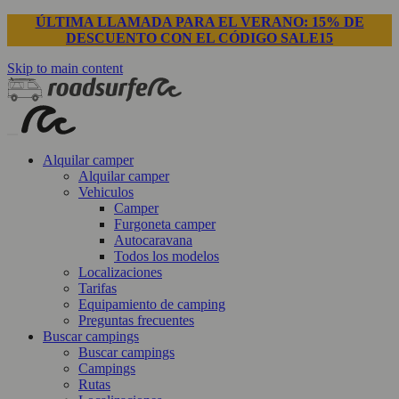
ÚLTIMA LLAMADA PARA EL VERANO: 15% DE
DESCUENTO CON EL CÓDIGO SALE15
Skip to main content
Alquilar camper
Alquilar camper
Vehiculos
Camper
Furgoneta camper
Autocaravana
Todos los modelos
Localizaciones
Tarifas
Equipamiento de camping
Preguntas frecuentes
Buscar campings
Buscar campings
Campings
Rutas