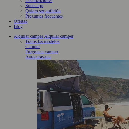
Localizaciones
Spots app
Quiero ser anfitrión
Preguntas frecuentes
Ofertas
Blog
Alquilar camper
Alquilar camper
Todos los modelos
Camper
Furgoneta camper
Autocaravana