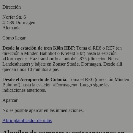
Dirección
Norfer Str. 6
41539 Dormagen
Alemania
Cómo llegar
Desde la estación de tren
Köln
HBF
:
Toma
el
RE6
o
RE7 (
en
dirección
a
Minden
Bahnhof
o
Krefeld
Hbf)
hasta
la
estación
«
Dormagen».
Haz
transbordo
al
autobús
875 (
dirección
Neuss
Landestheater)
y
bájate
en
Zonser
Straße,
Dormagen.
Desde
allí
quedan
unos
10
minutos
a
pie.
D
esde
el
Aeropuerto
de
Colonia
:
Toma
el
RE6 (
dirección
Minden
Bahnhof)
hasta
la
estación «
Dormagen».
Luego
sigue
las
indicaciones
anteriores.
Aparcar
No
es
posible
aparcar
en
las
inmediaciones.
Abrir planificador de rutas
Alquiler de campers y autocaravanas en