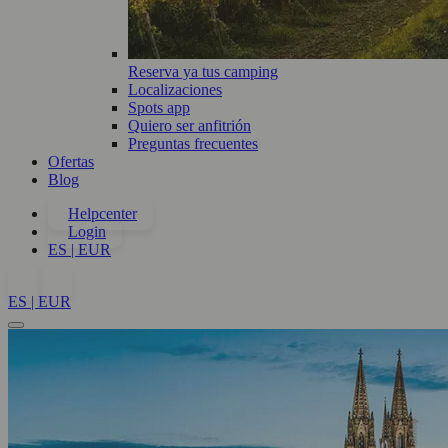
Reserva ya tus camping
Localizaciones
Spots app
Quiero ser anfitrión
Preguntas frecuentes
Ofertas
Blog
Helpcenter
Login
ES | EUR
ES | EUR