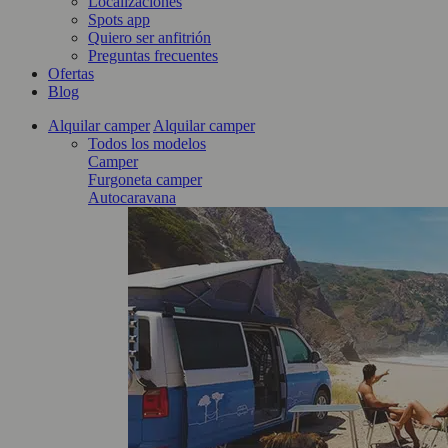
Localizaciones
Spots app
Quiero ser anfitrión
Preguntas frecuentes
Ofertas
Blog
Alquilar camper
Alquilar camper
Todos los modelos
Camper
Furgoneta camper
Autocaravana