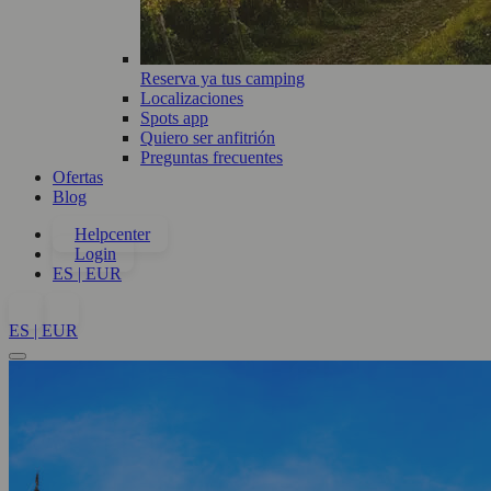
Reserva ya tus camping
Localizaciones
Spots app
Quiero ser anfitrión
Preguntas frecuentes
Ofertas
Blog
Helpcenter
Login
ES | EUR
ES | EUR