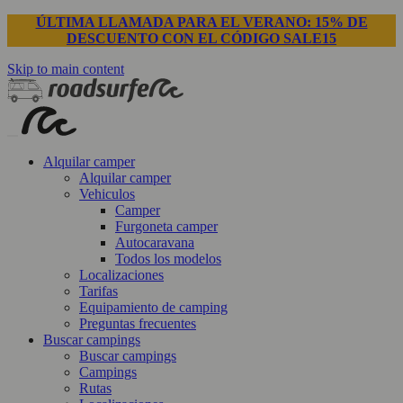
ÚLTIMA LLAMADA PARA EL VERANO: 15% DE
DESCUENTO CON EL CÓDIGO SALE15
Skip to main content
Alquilar camper
Alquilar camper
Vehiculos
Camper
Furgoneta camper
Autocaravana
Todos los modelos
Localizaciones
Tarifas
Equipamiento de camping
Preguntas frecuentes
Buscar campings
Buscar campings
Campings
Rutas