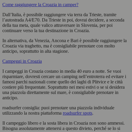
Come raggiungere la Croazia in camper?
Dall’Italia, è possibile raggiungere via terra da Trieste, tramite
l’autostrada A4/E70. Da Trieste in poi, dovrai decidere, a seconda
della tua meta, quale valico attraversare in Slovenia, per poi
continuare verso la tua destinazione in Croazia.
In alternativa, da Venezia, Ancona e Bari è possibile raggiungere la
Croazia via traghetto, ma è consigliabile prenotare con molto
anticipo, soprattutto in alta stagione.
Campeggi in Croazia
I campeggi in Croazia costano in media 40 euro a notte. Se vuoi
risparmiare, dovresti cercare un camping nell’entroterra ed evitare i
famosi parchi nazionali come quello dei laghi di Plitvice e le città
costiere più frequentate. Soprattutto nei mesi estivi o se si desidera
una piazzola direttamente sul mare, è consigliabile prenotare in
anticipo.
roadsurfer consiglia: puoi prenotare una piazzola individuale
utilizzando la nostra piattaforma
roadsurfer spots
.
Il campeggio libero e la sosta libera in Croazia non sono ammessi.
Bisogna assolutamente attenersi a questo divieto, perché se lo si