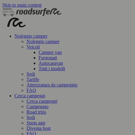
Skip to main content
Noleggio camper
Noleggio camper
Veicoli
Camper van
Furgonati
Autocaravan
Tutti i modelli
Sedi
Tariffe
Attrezzatura da campeggio
FAQ
Cerca campeggi
Cerca campeggi
Campeggio
Road trips
Sedi
Spots app
Diventa host
FAQ