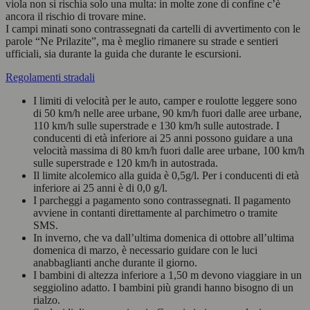
viola non si rischia solo una multa: in molte zone di confine c’è
ancora il rischio di trovare mine.
I campi minati sono contrassegnati da cartelli di avvertimento con le
parole “Ne Prilazite”, ma è meglio rimanere su strade e sentieri
ufficiali, sia durante la guida che durante le escursioni.
Regolamenti stradali
I limiti di velocità per le auto, camper e roulotte leggere sono
di 50 km/h nelle aree urbane, 90 km/h fuori dalle aree urbane,
110 km/h sulle superstrade e 130 km/h sulle autostrade. I
conducenti di età inferiore ai 25 anni possono guidare a una
velocità massima di 80 km/h fuori dalle aree urbane, 100 km/h
sulle superstrade e 120 km/h in autostrada.
Il limite alcolemico alla guida è 0,5g/l. Per i conducenti di età
inferiore ai 25 anni è di 0,0 g/l.
I parcheggi a pagamento sono contrassegnati. Il pagamento
avviene in contanti direttamente al parchimetro o tramite
SMS.
In inverno, che va dall’ultima domenica di ottobre all’ultima
domenica di marzo, è necessario guidare con le luci
anabbaglianti anche durante il giorno.
I bambini di altezza inferiore a 1,50 m devono viaggiare in un
seggiolino adatto. I bambini più grandi hanno bisogno di un
rialzo.