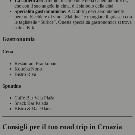
La cattedrale:
Ammira il campanile della cattedrale di Krk,
che con il suo angelo in cima, è il simbolo della città.
Specialità gastronomiche:
A Dobrinj devi assolutamente
bere un bicchiere di vino “Zlahtina” e mangiare il gulasch con
le tagliatelle “Surlice”. Questa specialità gastronomica si trova
solo a Krk.
Gastronomia
Cena
Restaurant Frankopan
Konoba Nono
Bistro Riva
Spuntino
Caffe Bar Vela Plaža
Snack Bar Palada
Bistro & Bar Hlam
Consigli per il tuo road trip in Croazia