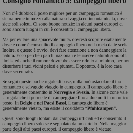
Consiglio romantico 5: campeggio libero
Non c’è dubbio: il posto migliore per un campeggio romantico è
sicuramente in mezzo alla natura selvaggia ed incontaminata, dove
siete soli soletti. Ci sono buone notizie: in alcuni paesi europei ci
sono ancora luoghi in cui è consentito il campeggio libero.
Ma per evitare una spiacevole multa, dovresti scoprire esattamente
dove e come è consentito il campeggio libero nella meta da te scelta.
Inoltre, e questo è ovvio, devi fare attenzione a non danneggiare la
natura. Ecco perché i parchi nazionali e le riserve naturali sono off-
limits, ed anche il rumore dovrebbe essere ridotto al minimo, per non
disturbare i tuoi vicini pelosi e piumati. Dopotutto, è la loro casa
dove sei entrato.
Se segui queste poche regole di base, nulla può ostacolare il tuo
romantico e selvaggio viaggio in campeggio. Il campeggio libero è
generalmente consentito in
Norvegia e Svezia
. In alcune zone vale
la regola che ti permette di campeggiare fino a due notti in un unico
posto. In
Belgio e nei Paesi Bassi
, il campeggio libero è
generalmente vietato, ma esiste il cosiddetto “
Pfahlcampen
“.
Questi sono luoghi lontani dai campeggi ufficiali ed è consentito il
campeggio libero solo se è segnalato da un cartello. Nella maggior
parte degli altri paesi europei, il campeggio libero è vietato.