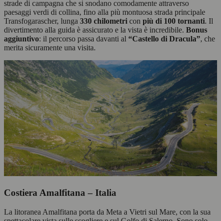
strade di campagna che si snodano comodamente attraverso
paesaggi verdi di collina, fino alla più montuosa strada principale
Transfogarascher, lunga
330 chilometri
con
più di 100 tornanti
. Il
divertimento alla guida è assicurato e la vista è incredibile.
Bonus
aggiuntivo
: il percorso passa davanti al
“Castello di Dracula”
, che
merita sicuramente una visita.
Costiera Amalfitana – Italia
La litoranea Amalfitana porta da Meta a Vietri sul Mare, con la sua
spettacolare vista sulle scogliere e sul Golfo di Salerno. Sono solo