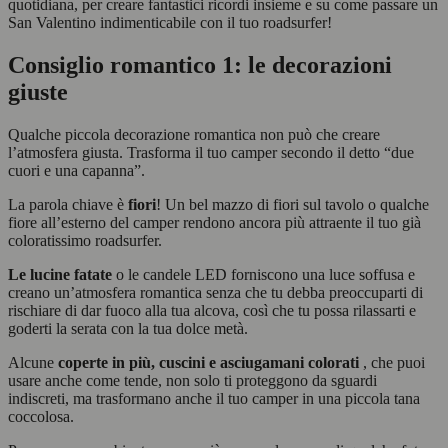
quotidiana, per creare fantastici ricordi insieme e su come passare un
San Valentino indimenticabile con il tuo roadsurfer!
Consiglio romantico 1: le decorazioni
giuste
Qualche piccola decorazione romantica non può che creare
l’atmosfera giusta. Trasforma il tuo camper secondo il detto “due
cuori e una capanna”.
La parola chiave è
fiori
! Un bel mazzo di fiori sul tavolo o qualche
fiore all’esterno del camper rendono ancora più attraente il tuo già
coloratissimo roadsurfer.
Le lucine fatate
o le candele LED forniscono una luce soffusa e
creano un’atmosfera romantica senza che tu debba preoccuparti di
rischiare di dar fuoco alla tua alcova, così che tu possa rilassarti e
goderti la serata con la tua dolce metà.
Alcune
coperte in più, cuscini e asciugamani colorati
, che puoi
usare anche come tende, non solo ti proteggono da sguardi
indiscreti, ma trasformano anche il tuo camper in una piccola tana
coccolosa.