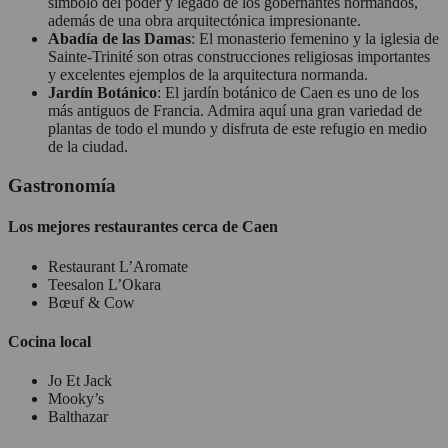
símbolo del poder y legado de los gobernantes normandos,
además de una obra arquitectónica impresionante.
Abadía de las Damas
: El monasterio femenino y la iglesia de
Sainte-Trinité son otras construcciones religiosas importantes
y excelentes ejemplos de la arquitectura normanda.
Jardín Botánico
: El jardín botánico de Caen es uno de los
más antiguos de Francia. Admira aquí una gran variedad de
plantas de todo el mundo y disfruta de este refugio en medio
de la ciudad.
Gastronomía
Los mejores restaurantes cerca de Caen
Restaurant L’Aromate
Teesalon L’Okara
Bœuf & Cow
Cocina local
Jo Et Jack
Mooky’s
Balthazar