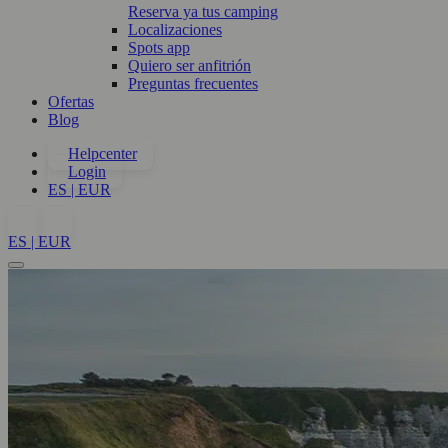
Reserva ya tus camping
Localizaciones
Spots app
Quiero ser anfitrión
Preguntas frecuentes
Ofertas
Blog
Helpcenter
Login
ES | EUR
ES | EUR