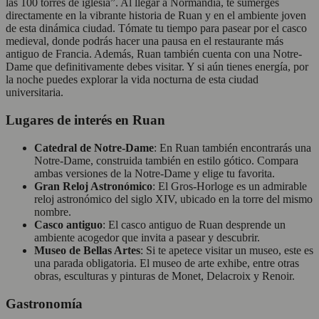
las 100 torres de iglesia”. Al llegar a Normandía, te sumerges
directamente en la vibrante historia de Ruan y en el ambiente joven
de esta dinámica ciudad. Tómate tu tiempo para pasear por el casco
medieval, donde podrás hacer una pausa en el restaurante más
antiguo de Francia. Además, Ruan también cuenta con una Notre-
Dame que definitivamente debes visitar. Y si aún tienes energía, por
la noche puedes explorar la vida nocturna de esta ciudad
universitaria.
Lugares de interés en Ruan
Catedral de Notre-Dame
: En Ruan también encontrarás una
Notre-Dame, construida también en estilo gótico. Compara
ambas versiones de la Notre-Dame y elige tu favorita.
Gran Reloj Astronómico
: El Gros-Horloge es un admirable
reloj astronómico del siglo XIV, ubicado en la torre del mismo
nombre.
Casco antiguo
: El casco antiguo de Ruan desprende un
ambiente acogedor que invita a pasear y descubrir.
Museo de Bellas Artes
: Si te apetece visitar un museo, este es
una parada obligatoria. El museo de arte exhibe, entre otras
obras, esculturas y pinturas de Monet, Delacroix y Renoir.
Gastronomía