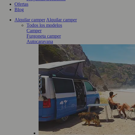
Ofertas
Blog
Alquilar camper
Alquilar camper
Todos los modelos
Camper
Furgoneta camper
Autocaravana