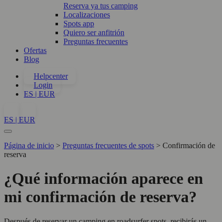
Reserva ya tus camping
Localizaciones
Spots app
Quiero ser anfitrión
Preguntas frecuentes
Ofertas
Blog
Helpcenter
Login
ES | EUR
ES | EUR
Página de inicio
>
Preguntas frecuentes de spots
>
Confirmación de
reserva
¿Qué información aparece en
mi confirmación de reserva?
Después de reservar un camping en roadsurfer spots, recibirás un