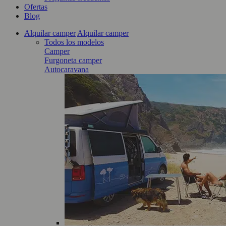
Ofertas
Blog
Alquilar camper
Alquilar camper
Todos los modelos
Camper
Furgoneta camper
Autocaravana