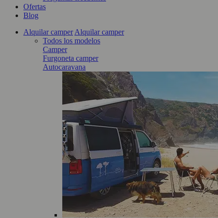
Ofertas
Blog
Alquilar camper
Alquilar camper
Todos los modelos
Camper
Furgoneta camper
Autocaravana