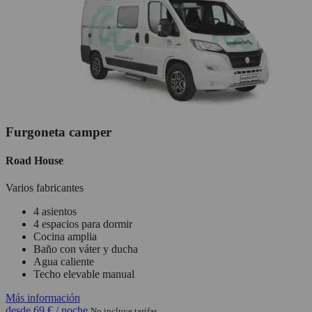
Furgoneta camper
Road House
Varios fabricantes
4 asientos
4 espacios para dormir
Cocina amplia
Baño con váter y ducha
Agua caliente
Techo elevable manual
Más información
desde
69 €
/ noche
No incluye tarifas