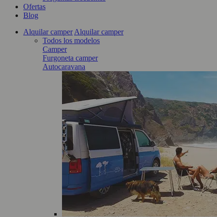
Ofertas
Blog
Alquilar camper
Alquilar camper
Todos los modelos
Camper
Furgoneta camper
Autocaravana